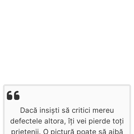
Dacă insişti să critici mereu
defectele altora, îţi vei pierde toţi
prietenii. O pictură poate să aibă