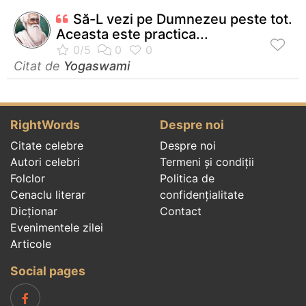
Să-L vezi pe Dumnezeu peste tot.
Aceasta este practica...
Citat de
Yogaswami
RightWords
Despre noi
Citate celebre
Despre noi
Autori celebri
Termeni și condiții
Folclor
Politica de
Cenaclu literar
confidenţialitate
Dicționar
Contact
Evenimentele zilei
Articole
Social pages