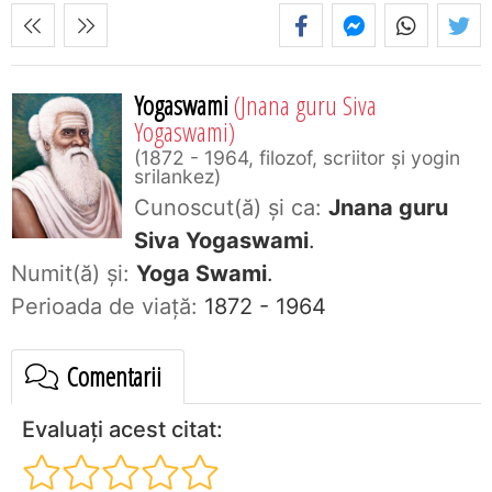
Yogaswami
(Jnana guru Siva
Yogaswami)
1872 - 1964, filozof, scriitor şi yogin
srilankez
Cunoscut(ă) și ca:
Jnana guru
Siva Yogaswami
.
Numit(ă) și:
Yoga Swami
.
Perioada de viaţă:
1872 - 1964
Comentarii
Evaluați acest citat: