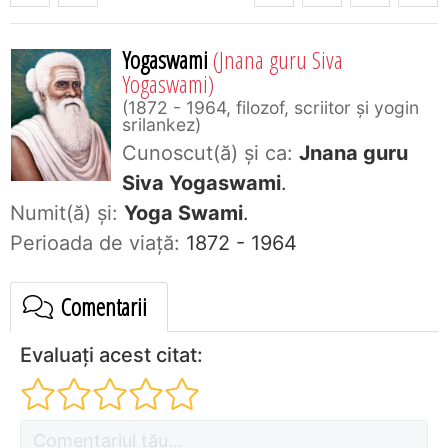
Yogaswami
(Jnana guru Siva
Yogaswami)
1872 - 1964, filozof, scriitor şi yogin
srilankez
Cunoscut(ă) și ca:
Jnana guru
Siva Yogaswami
.
Numit(ă) și:
Yoga Swami
.
Perioada de viaţă:
1872 - 1964
Comentarii
Evaluați acest citat: