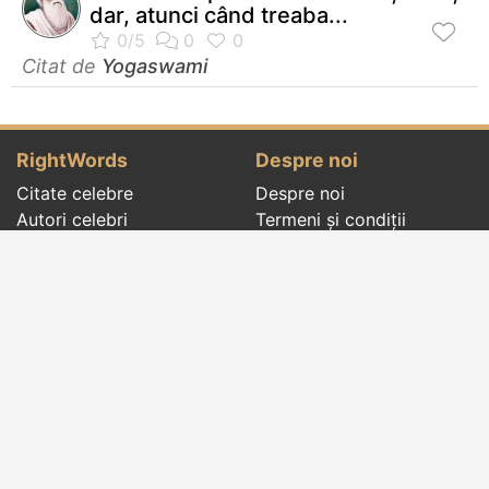
dar, atunci când treaba...
Citat de
Yogaswami
RightWords
Despre noi
Citate celebre
Despre noi
Autori celebri
Termeni și condiții
Folclor
Politica de
Cenaclu literar
confidenţialitate
Dicționar
Contact
Evenimentele zilei
Articole
Social pages
Cuvinte potrivite din toate timpurile, de pe tot