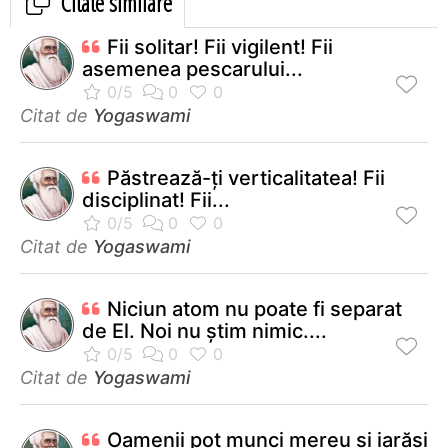
Citate similare
Fii solitar! Fii vigilent! Fii
asemenea pescarului...
Citat de
Yogaswami
Păstrează-ţi verticalitatea! Fii
disciplinat! Fii...
Citat de
Yogaswami
Niciun atom nu poate fi separat
de El. Noi nu ştim nimic....
Citat de
Yogaswami
Oamenii pot munci mereu şi iarăşi