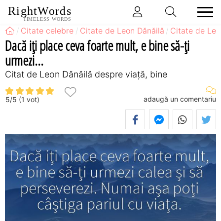
RightWords
TIMELESS WORDS
Citate celebre
Citate de Leon Dănăilă
Citate de Leo
Dacă iți place ceva foarte mult, e bine să-ți
urmezi...
Citat de Leon Dănăilă despre viață, bine
adaugă un comentariu
5
/
5
(
1
vot)