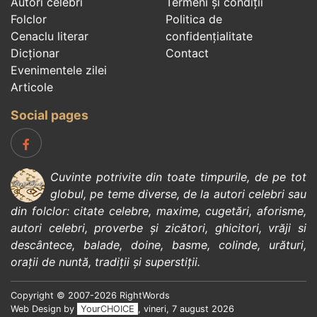
Autori celebri
Termeni și condiții
Folclor
Politica de
Cenaclu literar
confidenţialitate
Dicționar
Contact
Evenimentele zilei
Articole
Social pages
Cuvinte potrivite din toate timpurile, de pe tot
globul, pe teme diverse, de la
autori celebri
sau
din
folclor
:
citate celebre
,
maxime
,
cugetări
,
aforisme
,
autori celebri
,
proverbe și zicători
,
ghicitori
,
vrăji si
descântece
,
balade
,
doine
,
basme
,
colinde
,
urături
,
orații de nuntă
,
tradiții și superstiții
.
Copyright © 2007-2026 RightWords
Web Design by
YourCHOICE
, vineri, 7 august 2026