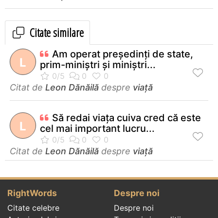
Citate similare
Am operat preşedinţi de state,
L
prim-miniştri şi miniştri...
Citat de
Leon Dănăilă
despre
viață
Să redai viaţa cuiva cred că este
L
cel mai important lucru...
Citat de
Leon Dănăilă
despre
viață
RightWords
Despre noi
Citate celebre
Despre noi