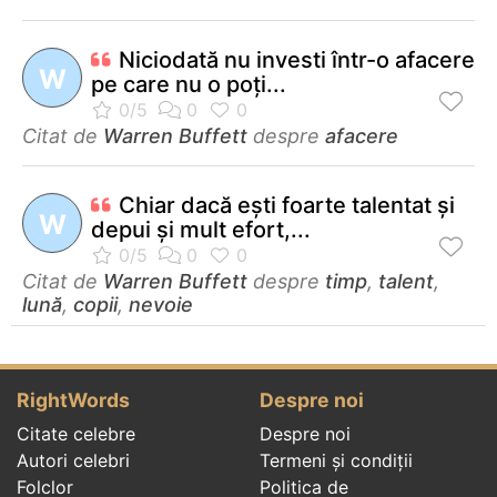
Niciodată nu investi într-o afacere
W
pe care nu o poţi...
Citat de
Warren Buffett
despre
afacere
Chiar dacă eşti foarte talentat şi
W
depui şi mult efort,...
Citat de
Warren Buffett
despre
timp
,
talent
,
lună
,
copii
,
nevoie
RightWords
Despre noi
Citate celebre
Despre noi
Autori celebri
Termeni și condiții
Folclor
Politica de