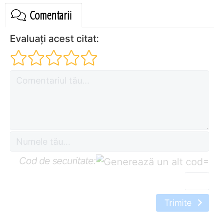
Comentarii
Evaluați acest citat:
Cod de securitate:
=
Trimite