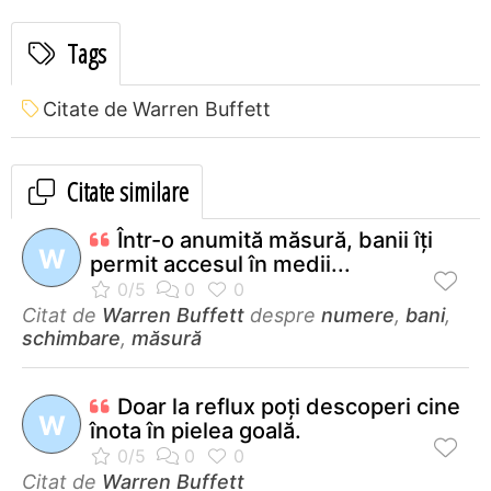
Tags
Citate de Warren Buffett
Citate similare
Într-o anumită măsură, banii îţi
W
permit accesul în medii...
Citat de
Warren Buffett
despre
numere
,
bani
,
schimbare
,
măsură
Doar la reflux poţi descoperi cine
W
înota în pielea goală.
Citat de
Warren Buffett