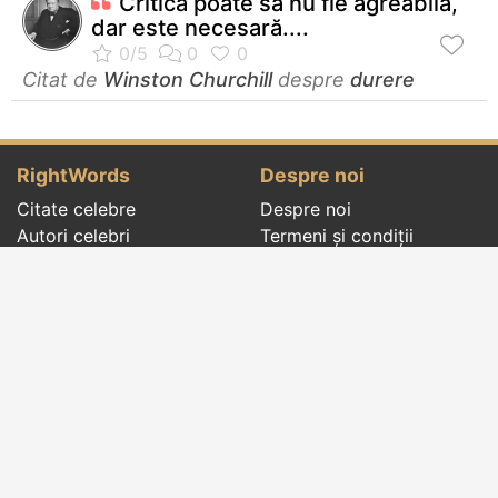
Critica poate să nu fie agreabilă,
dar este necesară....
Citat de
Winston Churchill
despre
durere
RightWords
Despre noi
Citate celebre
Despre noi
Autori celebri
Termeni și condiții
Folclor
Politica de
Cenaclu literar
confidenţialitate
Dicționar
Contact
Evenimentele zilei
Articole
Social pages