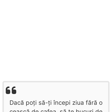
Dacă poţi să-ţi începi ziua fără o
ceaşcă de cafea, să te bucuri de