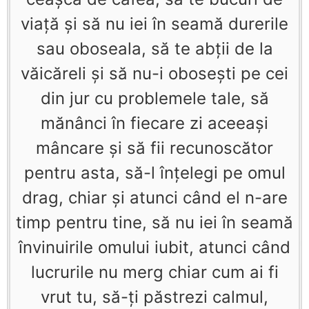
viaţă şi să nu iei în seamă durerile
sau oboseala, să te abţii de la
văicăreli şi să nu-i oboseşti pe cei
din jur cu problemele tale, să
mănânci în fiecare zi aceeaşi
mâncare şi să fii recunoscător
pentru asta, să-l înţelegi pe omul
drag, chiar şi atunci când el n-are
timp pentru tine, să nu iei în seamă
învinuirile omului iubit, atunci când
lucrurile nu merg chiar cum ai fi
vrut tu, să-ţi păstrezi calmul,