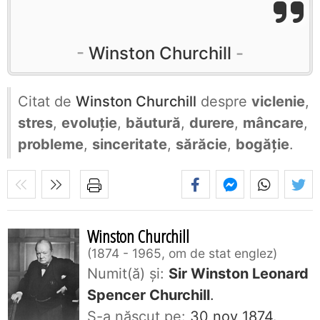
Winston Churchill
Citat de
Winston Churchill
despre
viclenie
,
stres
,
evoluție
,
băutură
,
durere
,
mâncare
,
probleme
,
sinceritate
,
sărăcie
,
bogăție
.
Winston Churchill
1874 - 1965, om de stat englez
Numit(ă) și:
Sir Winston Leonard
Spencer Churchill
.
S-a născut pe:
30 nov 1874.