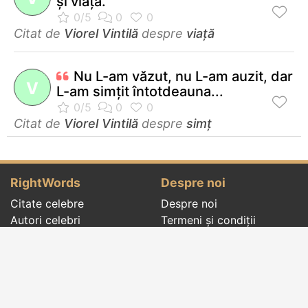
şi viaţa.
Citat de
Viorel Vintilă
despre
viață
Nu L-am văzut, nu L-am auzit, dar
V
L-am simţit întotdeauna...
Citat de
Viorel Vintilă
despre
simț
RightWords
Despre noi
Citate celebre
Despre noi
Autori celebri
Termeni și condiții
Folclor
Politica de
Cenaclu literar
confidenţialitate
Dicționar
Contact
Evenimentele zilei
Articole