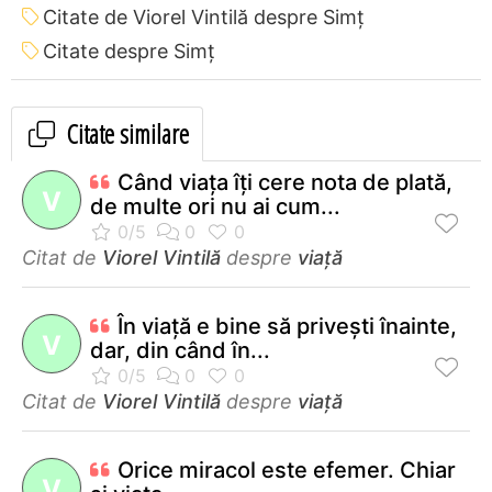
Citate de Viorel Vintilă despre Simț
Citate despre Simț
Citate similare
Când viaţa îţi cere nota de plată,
V
de multe ori nu ai cum...
Citat de
Viorel Vintilă
despre
viață
În viaţă e bine să priveşti înainte,
V
dar, din când în...
Citat de
Viorel Vintilă
despre
viață
Orice miracol este efemer. Chiar
V