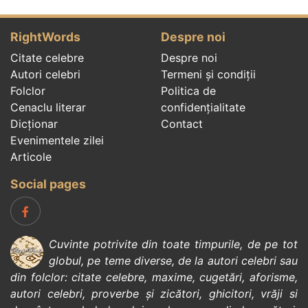
RightWords
Despre noi
Citate celebre
Despre noi
Autori celebri
Termeni și condiții
Folclor
Politica de
Cenaclu literar
confidenţialitate
Dicționar
Contact
Evenimentele zilei
Articole
Social pages
Cuvinte potrivite din toate timpurile, de pe tot
globul, pe teme diverse, de la
autori celebri
sau
din
folclor
:
citate celebre
,
maxime
,
cugetări
,
aforisme
,
autori celebri
,
proverbe și zicători
,
ghicitori
,
vrăji si