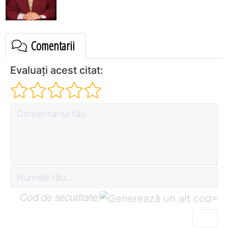
Comentarii
Evaluați acest citat:
Cod de securitate:
=