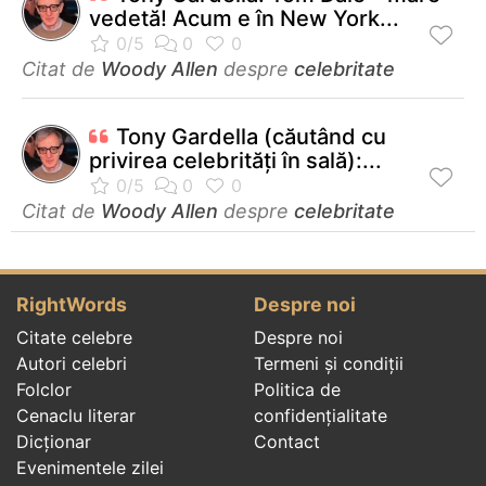
vedetă! Acum e în New York...
Citat de
Woody Allen
despre
celebritate
Tony Gardella (căutând cu
privirea celebrităţi în sală):...
Citat de
Woody Allen
despre
celebritate
RightWords
Despre noi
Citate celebre
Despre noi
Autori celebri
Termeni și condiții
Folclor
Politica de
Cenaclu literar
confidenţialitate
Dicționar
Contact
Evenimentele zilei