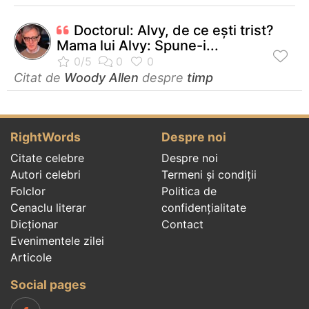
Doctorul: Alvy, de ce eşti trist?
Mama lui Alvy: Spune-i...
Citat de
Woody Allen
despre
timp
RightWords
Despre noi
Citate celebre
Despre noi
Autori celebri
Termeni și condiții
Folclor
Politica de
Cenaclu literar
confidenţialitate
Dicționar
Contact
Evenimentele zilei
Articole
Social pages