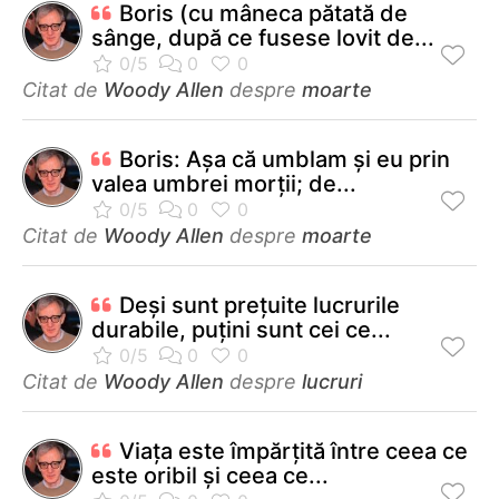
Boris (cu mâneca pătată de
sânge, după ce fusese lovit de...
Citat de
Woody Allen
despre
moarte
Boris: Aşa că umblam şi eu prin
valea umbrei morţii; de...
Citat de
Woody Allen
despre
moarte
Deşi sunt preţuite lucrurile
durabile, puţini sunt cei ce...
Citat de
Woody Allen
despre
lucruri
Viaţa este împărţită între ceea ce
este oribil şi ceea ce...