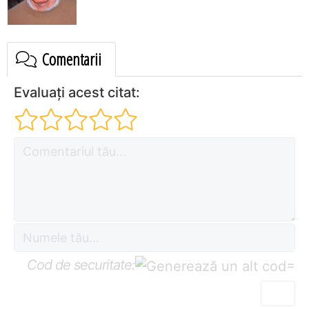
Comentarii
Evaluați acest citat:
Cod de securitate:
=