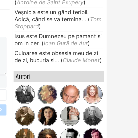
(
Antoine de Saint Exupéry
)
Veșnicia este un gând teribil.
Adică, când se va termina...
(
Tom
Stoppard
)
Isus este Dumnezeu pe pamant si
om in cer.
(
Ioan Gură de Aur
)
Culoarea este obsesia meu de zi
de zi, bucuria si...
(
Claude Monet
)
Autori