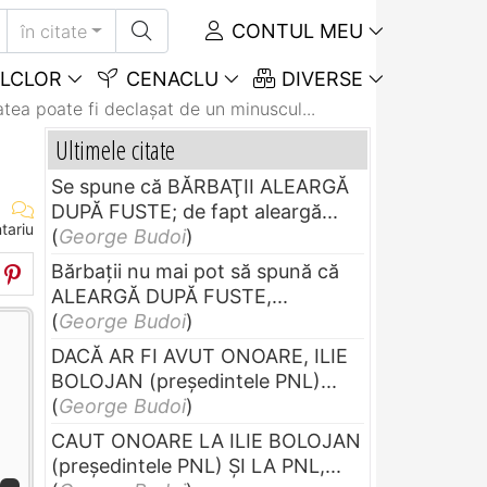
CONTUL MEU
în citate
LCLOR
CENACLU
DIVERSE
atea poate fi declaşat de un minuscul...
Ultimele citate
Se spune că BĂRBAŢII ALEARGĂ
DUPĂ FUSTE; de fapt aleargă...
tariu
(
George Budoi
)
Bărbaţii nu mai pot să spună că
ALEARGĂ DUPĂ FUSTE,...
(
George Budoi
)
DACĂ AR FI AVUT ONOARE, ILIE
BOLOJAN (preşedintele PNL)...
(
George Budoi
)
CAUT ONOARE LA ILIE BOLOJAN
(preşedintele PNL) ŞI LA PNL,...