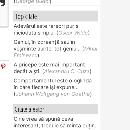
(
George Budoi
)
Top citate
Adevărul este rareori pur și
niciodată simplu.
(
Oscar Wilde
)
Geniul, în zdreanţă sau în
veşminte aurite, tot geniu...
(
Mihai
Eminescu
)
A pricepe este mai important
decât a ști.
(
Alexandru C. Cuza
)
Comportamentul este o oglindă
în care fiecare își expune...
(
Johann Wolfgang von Goethe
)
Citate aleator
Cine vrea să spună ceva
interesant, trebuie să mintă puțin.