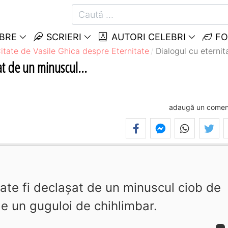
EBRE
SCRIERI
AUTORI CELEBRI
FO
itate de Vasile Ghica despre Eternitate
Dialogul cu eternit
at de un minuscul...
adaugă un comen
oate fi declaşat de un minuscul ciob de
de un guguloi de chihlimbar.