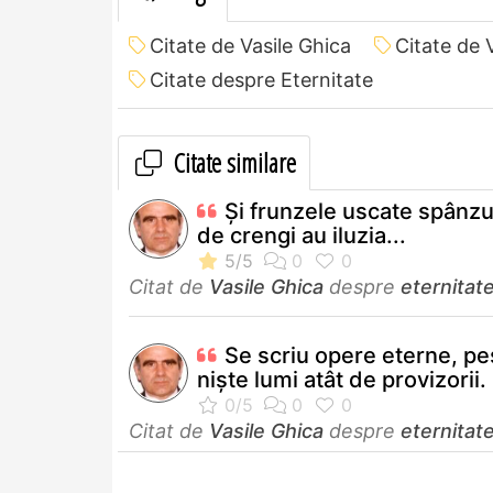
Citate de Vasile Ghica
Citate de 
Citate despre Eternitate
Citate similare
Și frunzele uscate spânzu
de crengi au iluzia...
Citat de
Vasile Ghica
despre
eternitat
Se scriu opere eterne, pe
niște lumi atât de provizorii.
Citat de
Vasile Ghica
despre
eternitat