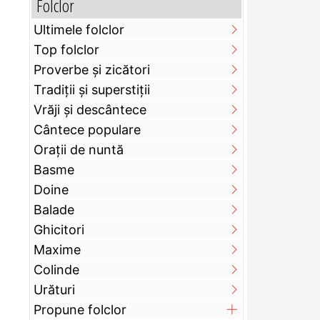
Folclor
Ultimele folclor
Top folclor
Proverbe și zicători
Tradiții și superstiții
Vrăji și descântece
Cântece populare
Orații de nuntă
Basme
Doine
Balade
Ghicitori
Maxime
Colinde
Urături
Propune folclor