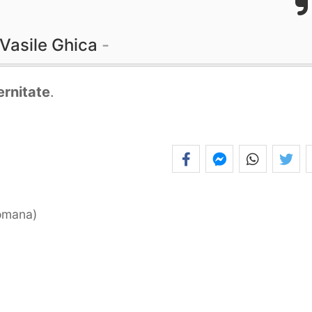
Vasile Ghica
ernitate
.
romana