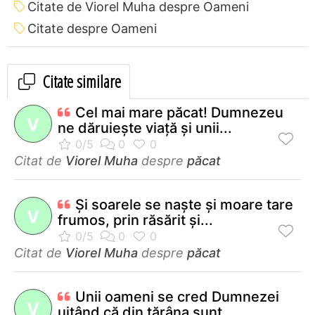
Citate de Viorel Muha despre Oameni
Citate despre Oameni
Citate similare
Cel mai mare păcat! Dumnezeu
V
ne dăruieşte viaţă şi unii...
Citat de
Viorel Muha
despre
păcat
Şi soarele se naşte şi moare tare
V
frumos, prin răsărit şi...
Citat de
Viorel Muha
despre
păcat
Unii oameni se cred Dumnezei
V
uitând că din ţărâna sunt...