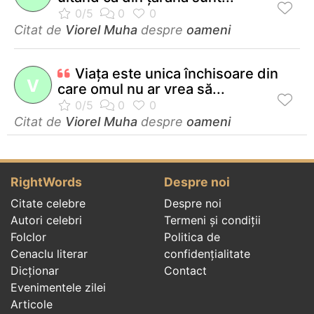
Citat de
Viorel Muha
despre
oameni
Viaţa este unica închisoare din
V
care omul nu ar vrea să...
Citat de
Viorel Muha
despre
oameni
RightWords
Despre noi
Citate celebre
Despre noi
Autori celebri
Termeni și condiții
Folclor
Politica de
Cenaclu literar
confidenţialitate
Dicționar
Contact
Evenimentele zilei
Articole