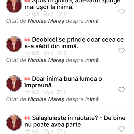
Spus în glumă, adevărul ajunge
mai uşor la inimă.
Citat de
Nicolae Mareș
despre
inimă
Deobicei se prinde doar ceea ce
s-a sădit din inimă.
Citat de
Nicolae Mareș
despre
inimă
Doar inima bună lumea o
împreună.
Citat de
Nicolae Mareș
despre
inimă
Sălășluiește în răutate? - De bine
nu poate avea parte.