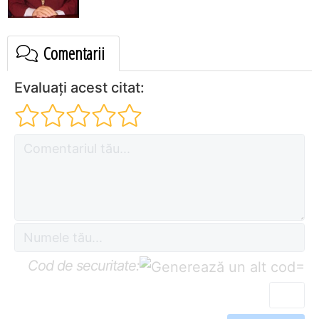
Comentarii
Evaluați acest citat:
Cod de securitate:
=