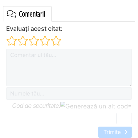
Comentarii
Evaluați acest citat:
Cod de securitate:
=
Trimite