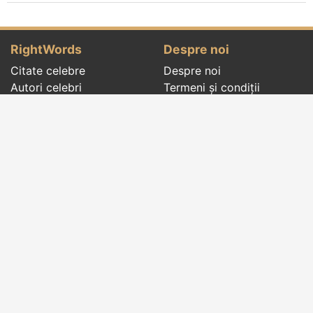
RightWords
Despre noi
Citate celebre
Despre noi
Autori celebri
Termeni și condiții
Folclor
Politica de
Cenaclu literar
confidenţialitate
Dicționar
Contact
Evenimentele zilei
Articole
Social pages
Cuvinte potrivite din toate timpurile, de pe tot
globul, pe teme diverse, de la
autori celebri
sau
din
folclor
:
citate celebre
,
maxime
,
cugetări
,
aforisme
,
autori celebri
,
proverbe și zicători
,
ghicitori
,
vrăji si