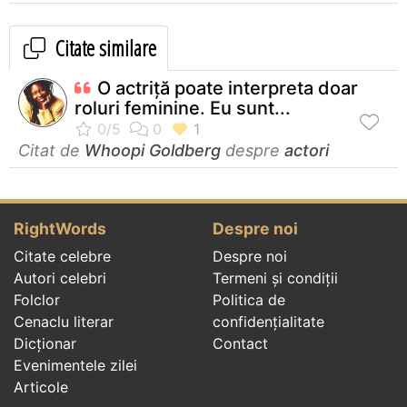
Citate similare
O actriţă poate interpreta doar
roluri feminine. Eu sunt...
Citat de
Whoopi Goldberg
despre
actori
RightWords
Despre noi
Citate celebre
Despre noi
Autori celebri
Termeni și condiții
Folclor
Politica de
Cenaclu literar
confidenţialitate
Dicționar
Contact
Evenimentele zilei
Articole