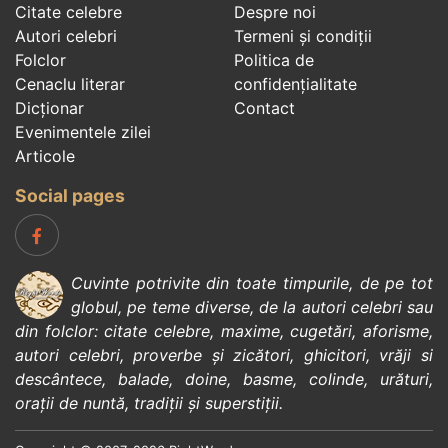
Citate celebre
Despre noi
Autori celebri
Termeni și condiții
Folclor
Politica de
Cenaclu literar
confidenţialitate
Dicționar
Contact
Evenimentele zilei
Articole
Social pages
Cuvinte potrivite din toate timpurile, de pe tot
globul, pe teme diverse, de la
autori celebri
sau
din
folclor
:
citate celebre
,
maxime
,
cugetări
,
aforisme
,
autori celebri
,
proverbe și zicători
,
ghicitori
,
vrăji si
descântece
,
balade
,
doine
,
basme
,
colinde
,
urături
,
orații de nuntă
,
tradiții și superstiții
.