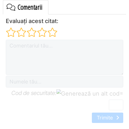
Comentarii
Evaluați acest citat:
Cod de securitate:
=
Trimite