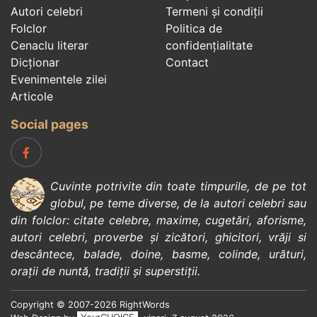
Autori celebri
Termeni și condiții
Folclor
Politica de
Cenaclu literar
confidenţialitate
Dicționar
Contact
Evenimentele zilei
Articole
Social pages
Cuvinte potrivite din toate timpurile, de pe tot
globul, pe teme diverse, de la
autori celebri
sau
din
folclor
:
citate celebre
,
maxime
,
cugetări
,
aforisme
,
autori celebri
,
proverbe și zicători
,
ghicitori
,
vrăji si
descântece
,
balade
,
doine
,
basme
,
colinde
,
urături
,
orații de nuntă
,
tradiții și superstiții
.
Copyright © 2007-2026 RightWords