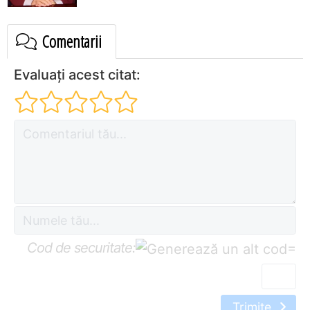
Comentarii
Evaluați acest citat:
Cod de securitate:
=
Trimite