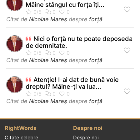
Mâine stângul cu forța îți...
Citat de
Nicolae Mareș
despre
forță
Nici o forţă nu te poate deposeda
de demnitate.
Citat de
Nicolae Mareș
despre
forță
Atenție! I-ai dat de bună voie
dreptul? Mâine-ți va lua...
Citat de
Nicolae Mareș
despre
forță
RightWords
Despre noi
Citate celebre
Despre noi