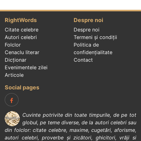
RightWords
Despre noi
Citate celebre
Despre noi
Autori celebri
Termeni și condiții
Folclor
Politica de
Cenaclu literar
confidenţialitate
Dicționar
Contact
Evenimentele zilei
Articole
Social pages
Cuvinte potrivite din toate timpurile, de pe tot
globul, pe teme diverse, de la
autori celebri
sau
din
folclor
:
citate celebre
,
maxime
,
cugetări
,
aforisme
,
autori celebri
,
proverbe și zicători
,
ghicitori
,
vrăji si