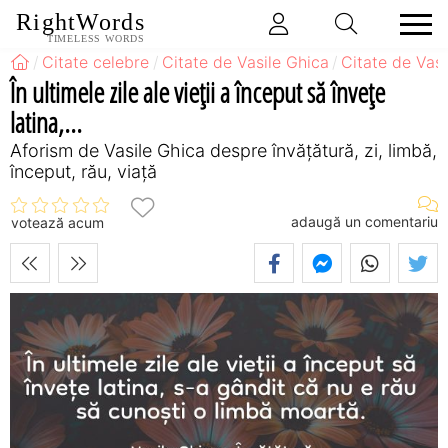
RightWords
TIMELESS WORDS
Citate celebre
Citate de Vasile Ghica
Citate de Vasi
În ultimele zile ale vieții a început să învețe
latina,...
Aforism de Vasile Ghica despre învățătură, zi, limbă,
început, rău, viață
adaugă un comentariu
votează acum