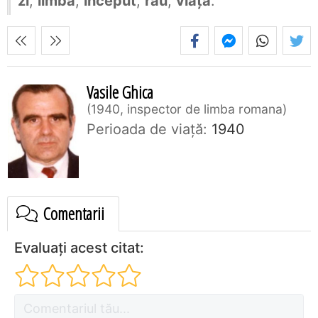
zi
,
limbă
,
început
,
rău
,
viață
.
Vasile Ghica
1940, inspector de limba romana
Perioada de viaţă:
1940
Comentarii
Evaluați acest citat: