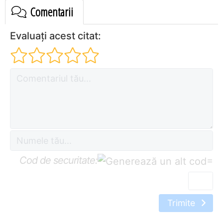
Comentarii
Evaluați acest citat:
Cod de securitate:
=
Trimite