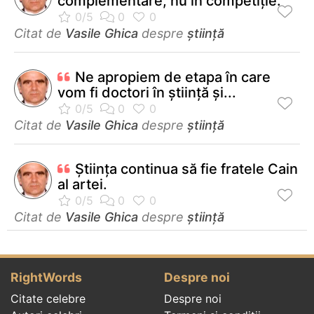
complementare, nu în competiţie.
Citat de
Vasile Ghica
despre
știință
Ne apropiem de etapa în care
vom fi doctori în ştiinţă şi...
Citat de
Vasile Ghica
despre
știință
Știința continua să fie fratele Cain
al artei.
Citat de
Vasile Ghica
despre
știință
RightWords
Despre noi
Citate celebre
Despre noi