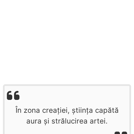
În zona creaţiei, ştiinţa capătă
aura şi strălucirea artei.