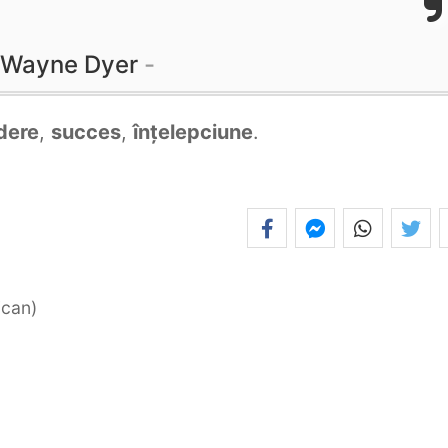
Wayne Dyer
dere
,
succes
,
înțelepciune
.
ican