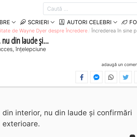
EBRE
SCRIERI
AUTORI CELEBRI
FO
itate de Wayne Dyer despre Încredere
Încrederea în sine pr
 nu din laude şi...
cces, înțelepciune
adaugă un comen
din interior, nu din laude şi confirmări
exterioare.