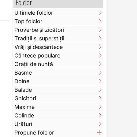
Folclor
Ultimele folclor
Top folclor
Proverbe și zicători
Tradiții și superstiții
Vrăji și descântece
Cântece populare
Orații de nuntă
Basme
Doine
Balade
Ghicitori
Maxime
Colinde
Urături
Propune folclor