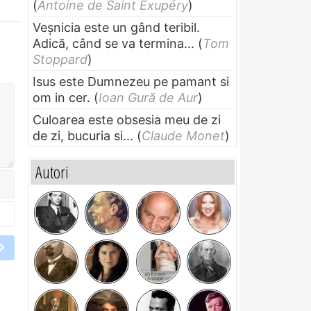
(
Antoine de Saint Exupéry
)
Veșnicia este un gând teribil.
Adică, când se va termina...
(
Tom
Stoppard
)
Isus este Dumnezeu pe pamant si
om in cer.
(
Ioan Gură de Aur
)
Culoarea este obsesia meu de zi
de zi, bucuria si...
(
Claude Monet
)
Autori