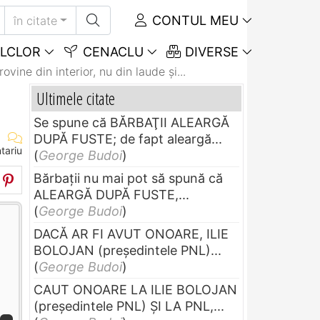
CONTUL MEU
în citate
LCLOR
CENACLU
DIVERSE
ovine din interior, nu din laude şi...
Ultimele citate
Se spune că BĂRBAŢII ALEARGĂ
DUPĂ FUSTE; de fapt aleargă...
tariu
(
George Budoi
)
Bărbaţii nu mai pot să spună că
ALEARGĂ DUPĂ FUSTE,...
(
George Budoi
)
DACĂ AR FI AVUT ONOARE, ILIE
BOLOJAN (preşedintele PNL)...
(
George Budoi
)
CAUT ONOARE LA ILIE BOLOJAN
(preşedintele PNL) ŞI LA PNL,...