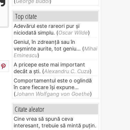
(
George Budoi
)
Top citate
Adevărul este rareori pur și
niciodată simplu.
(
Oscar Wilde
)
Geniul, în zdreanţă sau în
veşminte aurite, tot geniu...
(
Mihai
Eminescu
)
A pricepe este mai important
decât a ști.
(
Alexandru C. Cuza
)
Comportamentul este o oglindă
în care fiecare își expune...
(
Johann Wolfgang von Goethe
)
Citate aleator
Cine vrea să spună ceva
interesant, trebuie să mintă puțin.