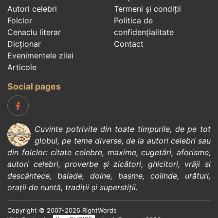
Autori celebri
Termeni și condiții
Folclor
Politica de
Cenaclu literar
confidenţialitate
Dicționar
Contact
Evenimentele zilei
Articole
Social pages
Cuvinte potrivite din toate timpurile, de pe tot
globul, pe teme diverse, de la
autori celebri
sau
din
folclor
:
citate celebre
,
maxime
,
cugetări
,
aforisme
,
autori celebri
,
proverbe și zicători
,
ghicitori
,
vrăji si
descântece
,
balade
,
doine
,
basme
,
colinde
,
urături
,
orații de nuntă
,
tradiții și superstiții
.
Copyright © 2007-2026 RightWords