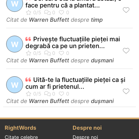
W
face pentru că a plantat...
Citat de
Warren Buffett
despre
timp
Priveşte fluctuaţiile pieţei mai
W
degrabă ca pe un prieten...
Citat de
Warren Buffett
despre
dușmani
Uită-te la fluctuaţiile pieţei ca şi
W
cum ar fi prietenul...
Citat de
Warren Buffett
despre
dușmani
RightWords
Despre noi
Citate celebre
Despre noi