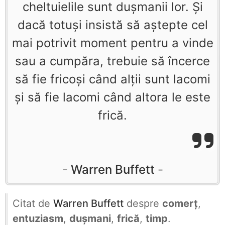
cheltuielile sunt duşmanii lor. Şi
dacă totuşi insistă să aştepte cel
mai potrivit moment pentru a vinde
sau a cumpăra, trebuie să încerce
să fie fricoşi când alţii sunt lacomi
şi să fie lacomi când altora le este
frică.
Warren Buffett
Citat de
Warren Buffett
despre
comerț
,
entuziasm
,
dușmani
,
frică
,
timp
.