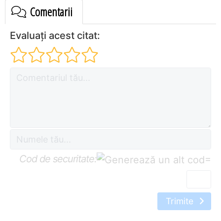
Comentarii
Evaluați acest citat:
Cod de securitate:
=
Trimite