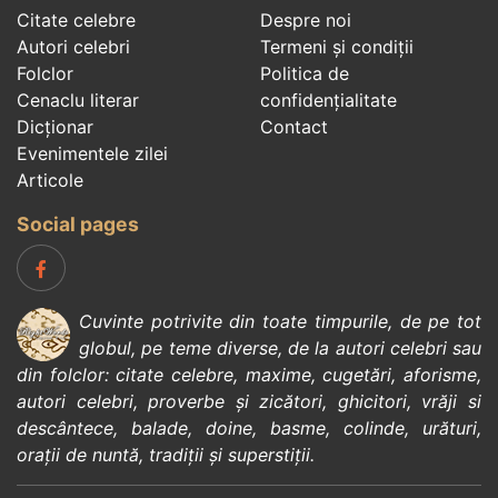
Citate celebre
Despre noi
Autori celebri
Termeni și condiții
Folclor
Politica de
Cenaclu literar
confidenţialitate
Dicționar
Contact
Evenimentele zilei
Articole
Social pages
Cuvinte potrivite din toate timpurile, de pe tot
globul, pe teme diverse, de la
autori celebri
sau
din
folclor
:
citate celebre
,
maxime
,
cugetări
,
aforisme
,
autori celebri
,
proverbe și zicători
,
ghicitori
,
vrăji si
descântece
,
balade
,
doine
,
basme
,
colinde
,
urături
,
orații de nuntă
,
tradiții și superstiții
.