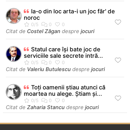
Ia-o din loc arta-i un joc făr' de
noroc
Citat de
Costel Zăgan
despre
jocuri
Statul care îşi bate joc de
serviciile sale secrete intră...
Citat de
Valeriu Butulescu
despre
jocuri
Toţi oamenii ştiau atunci că
moartea nu alege. Ştiam şi...
Citat de
Zaharia Stancu
despre
jocuri