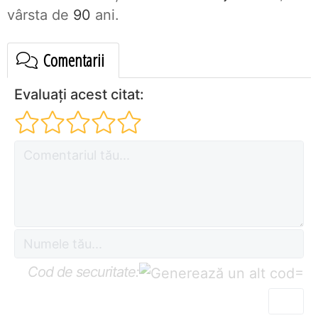
vârsta de
90
ani.
Comentarii
Evaluați acest citat:
Cod de securitate:
=