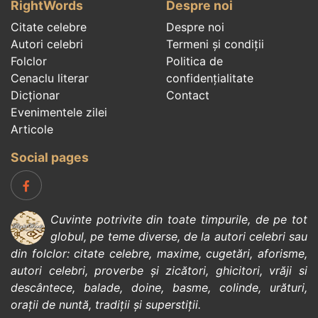
RightWords
Despre noi
Citate celebre
Despre noi
Autori celebri
Termeni și condiții
Folclor
Politica de
Cenaclu literar
confidenţialitate
Dicționar
Contact
Evenimentele zilei
Articole
Social pages
Cuvinte potrivite din toate timpurile, de pe tot
globul, pe teme diverse, de la
autori celebri
sau
din
folclor
:
citate celebre
,
maxime
,
cugetări
,
aforisme
,
autori celebri
,
proverbe și zicători
,
ghicitori
,
vrăji si
descântece
,
balade
,
doine
,
basme
,
colinde
,
urături
,
orații de nuntă
,
tradiții și superstiții
.