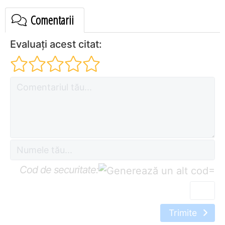
Comentarii
Evaluați acest citat:
Cod de securitate:
=
Trimite