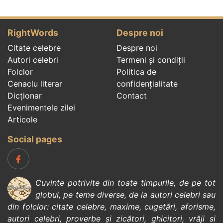
RightWords
Despre noi
Citate celebre
Despre noi
Autori celebri
Termeni și condiții
Folclor
Politica de
Cenaclu literar
confidenţialitate
Dicționar
Contact
Evenimentele zilei
Articole
Social pages
Cuvinte potrivite din toate timpurile, de pe tot
globul, pe teme diverse, de la
autori celebri
sau
din
folclor
:
citate celebre
,
maxime
,
cugetări
,
aforisme
,
autori celebri
,
proverbe și zicători
,
ghicitori
,
vrăji si