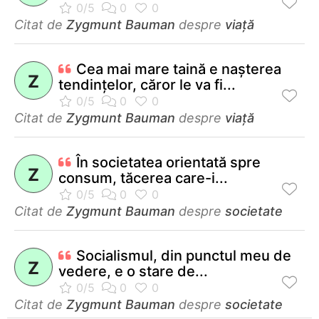
Citat de
Zygmunt Bauman
despre
viață
Cea mai mare taină e naşterea
Z
tendinţelor, căror le va fi...
Citat de
Zygmunt Bauman
despre
viață
În societatea orientată spre
Z
consum, tăcerea care-i...
Citat de
Zygmunt Bauman
despre
societate
Socialismul, din punctul meu de
Z
vedere, e o stare de...
Citat de
Zygmunt Bauman
despre
societate