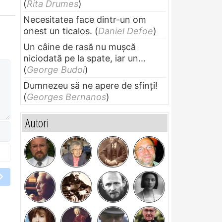
(
Rita Drumes
)
Necesitatea face dintr-un om
onest un ticalos.
(
Daniel Defoe
)
Un câine de rasă nu muşcă
niciodată pe la spate, iar un...
(
George Budoi
)
Dumnezeu să ne apere de sfinți!
(
Georges Bernanos
)
Autori