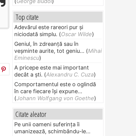
(
George Budoi
)
Top citate
Adevărul este rareori pur și
niciodată simplu.
(
Oscar Wilde
)
Geniul, în zdreanţă sau în
veşminte aurite, tot geniu...
(
Mihai
Eminescu
)
A pricepe este mai important
decât a ști.
(
Alexandru C. Cuza
)
Comportamentul este o oglindă
în care fiecare își expune...
(
Johann Wolfgang von Goethe
)
Citate aleator
Pe unii oameni suferinţa îi
umanizează, schimbându-le...