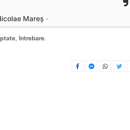
icolae Mareș
ptate
,
întrebare
.