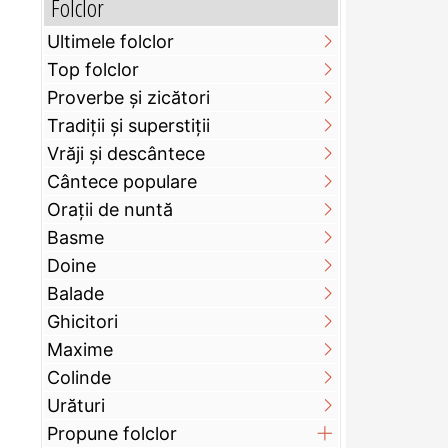
Folclor
Ultimele folclor
Top folclor
Proverbe și zicători
Tradiții și superstiții
Vrăji și descântece
Cântece populare
Orații de nuntă
Basme
Doine
Balade
Ghicitori
Maxime
Colinde
Urături
Propune folclor