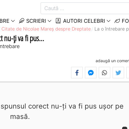
EBRE
SCRIERI
AUTORI CELEBRI
FO
Citate de Nicolae Mareș despre Dreptate
La o întrebare p
 nu-ți va fi pus...
întrebare
adaugă un comen
ăspunsul corect nu-ți va fi pus ușor pe
masă.