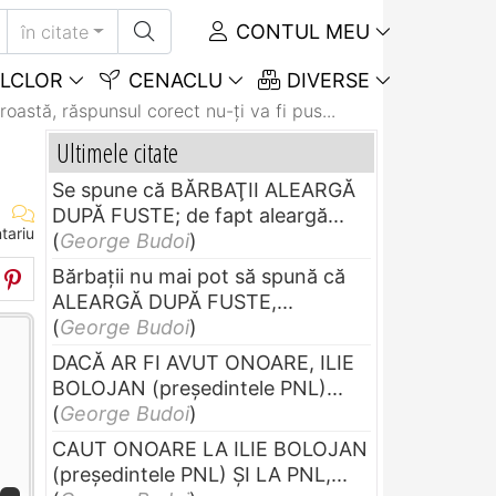
CONTUL MEU
în citate
LCLOR
CENACLU
DIVERSE
roastă, răspunsul corect nu-ți va fi pus...
Ultimele citate
Se spune că BĂRBAŢII ALEARGĂ
DUPĂ FUSTE; de fapt aleargă...
tariu
(
George Budoi
)
Bărbaţii nu mai pot să spună că
ALEARGĂ DUPĂ FUSTE,...
(
George Budoi
)
DACĂ AR FI AVUT ONOARE, ILIE
BOLOJAN (preşedintele PNL)...
(
George Budoi
)
CAUT ONOARE LA ILIE BOLOJAN
(preşedintele PNL) ŞI LA PNL,...