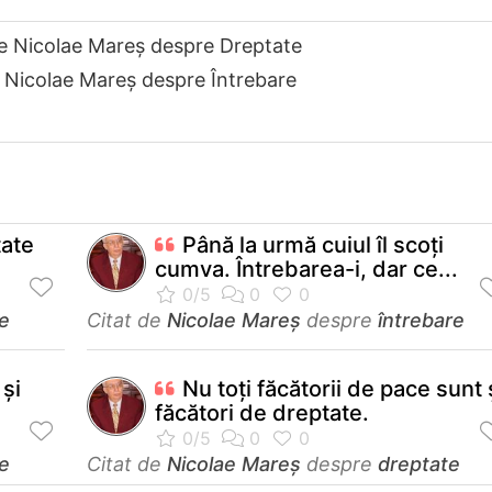
de Nicolae Mareș despre Dreptate
e Nicolae Mareș despre Întrebare
tate
Până la urmă cuiul îl scoţi
cumva. Întrebarea-i, dar ce...
e
Citat de
Nicolae Mareș
despre
întrebare
 și
Nu toţi făcătorii de pace sunt 
făcători de dreptate.
e
Citat de
Nicolae Mareș
despre
dreptate