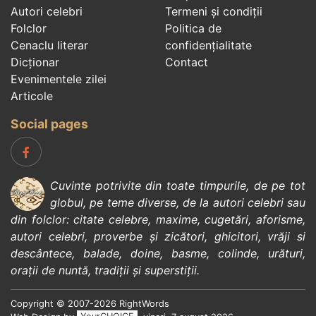
Autori celebri
Termeni și condiții
Folclor
Politica de
Cenaclu literar
confidenţialitate
Dicționar
Contact
Evenimentele zilei
Articole
Social pages
Cuvinte potrivite din toate timpurile, de pe tot
globul, pe teme diverse, de la
autori celebri
sau
din
folclor
:
citate celebre
,
maxime
,
cugetări
,
aforisme
,
autori celebri
,
proverbe și zicători
,
ghicitori
,
vrăji si
descântece
,
balade
,
doine
,
basme
,
colinde
,
urături
,
orații de nuntă
,
tradiții și superstiții
.
Copyright © 2007-2026 RightWords