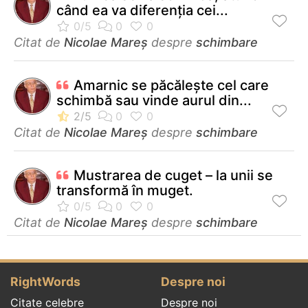
când ea va diferenția cei...
Citat de
Nicolae Mareș
despre
schimbare
Amarnic se păcălește cel care
schimbă sau vinde aurul din...
Citat de
Nicolae Mareș
despre
schimbare
Mustrarea de cuget – la unii se
transformă în muget.
Citat de
Nicolae Mareș
despre
schimbare
RightWords
Despre noi
Citate celebre
Despre noi