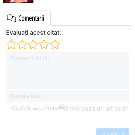
Comentarii
Evaluați acest citat:
Cod de securitate:
=
Trimite