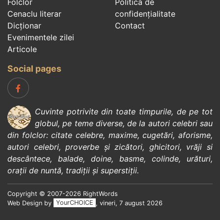
Folclor
Politica de
Cenaclu literar
confidenţialitate
Dicționar
Contact
Evenimentele zilei
Articole
Social pages
Cuvinte potrivite din toate timpurile, de pe tot
globul, pe teme diverse, de la
autori celebri
sau
din
folclor
:
citate celebre
,
maxime
,
cugetări
,
aforisme
,
autori celebri
,
proverbe și zicători
,
ghicitori
,
vrăji si
descântece
,
balade
,
doine
,
basme
,
colinde
,
urături
,
orații de nuntă
,
tradiții și superstiții
.
Copyright © 2007-2026 RightWords
Web Design by
YourCHOICE
, vineri, 7 august 2026