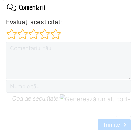
Comentarii
Evaluați acest citat:
Cod de securitate:
=
Trimite