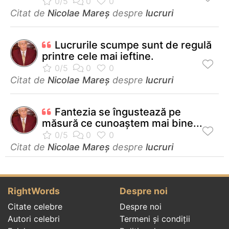
Citat de
Nicolae Mareș
despre
lucruri
Lucrurile scumpe sunt de regulă
printre cele mai ieftine.
Citat de
Nicolae Mareș
despre
lucruri
Fantezia se îngustează pe
măsură ce cunoaştem mai bine...
Citat de
Nicolae Mareș
despre
lucruri
RightWords
Despre noi
Citate celebre
Despre noi
Autori celebri
Termeni și condiții