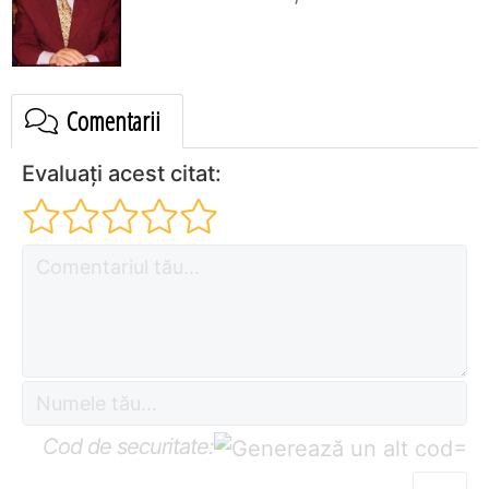
Comentarii
Evaluați acest citat:
Cod de securitate:
=