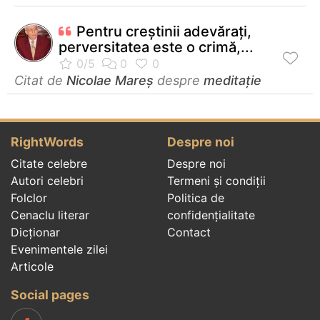
Pentru creștinii adevărați,
perversitatea este o crimă,...
Citat de
Nicolae Mareș
despre
meditație
RightWords
Despre noi
Citate celebre
Despre noi
Autori celebri
Termeni și condiții
Folclor
Politica de
Cenaclu literar
confidenţialitate
Dicționar
Contact
Evenimentele zilei
Articole
Social pages