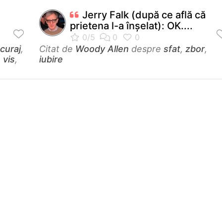
Jerry Falk (după ce află că
prietena l-a înşelat): OK....
curaj
,
Citat de
Woody Allen
despre
sfat
,
zbor
,
,
vis
,
iubire