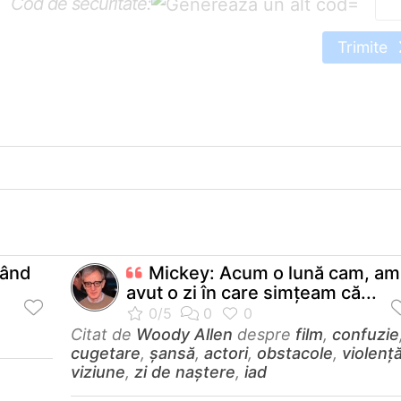
Cod de securitate:
=
Trimite
gând
Mickey: Acum o lună cam, am
avut o zi în care simţeam că...
Citat de
Woody Allen
despre
film
,
confuzie
cugetare
,
șansă
,
actori
,
obstacole
,
violenț
viziune
,
zi de naștere
,
iad