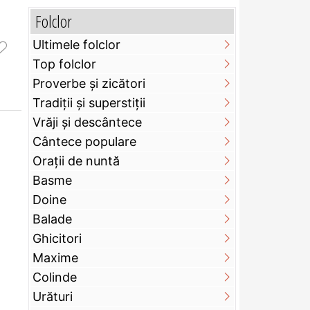
Folclor
Ultimele folclor
Top folclor
Proverbe și zicători
Tradiții și superstiții
Vrăji și descântece
Cântece populare
Orații de nuntă
Basme
Doine
Balade
Ghicitori
Maxime
Colinde
Urături