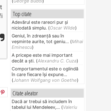
(
George Budoi
)
t
Top citate
i
Adevărul este rareori pur și
niciodată simplu.
(
Oscar Wilde
)
Geniul, în zdreanţă sau în
veşminte aurite, tot geniu...
(
Mihai
Eminescu
)
A pricepe este mai important
decât a ști.
(
Alexandru C. Cuza
)
Comportamentul este o oglindă
în care fiecare își expune...
(
Johann Wolfgang von Goethe
)
Citate aleator
Dacă ar trebui să includem în
tabelul lui Mendeleev,...
(
Valeriu