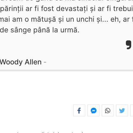
ărinţii ar fi fost devastaţi şi ar fi trebui
mai am o mătuşă şi un unchi şi... eh, ar f
 de sânge până la urmă.
Woody Allen