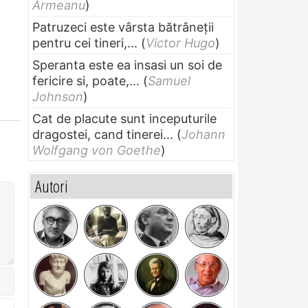
Armeanu
)
Patruzeci este vârsta bătrâneții
pentru cei tineri,...
(
Victor Hugo
)
Speranta este ea insasi un soi de
fericire si, poate,...
(
Samuel
Johnson
)
Cat de placute sunt inceputurile
dragostei, cand tinerei...
(
Johann
Wolfgang von Goethe
)
Autori