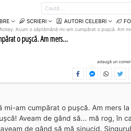
EBRE
SCRIERI
AUTORI CELEBRI
FO
ickey: Acum o săptămână mi-am cumpărat o puşcă. Am mer
ărat o puşcă. Am mers...
adaugă un comen
 mi-am cumpărat o puşcă. Am mers la
şcă! Aveam de gând să... mă rog, în c
 aveam de gând să mă sinucid. Singuru