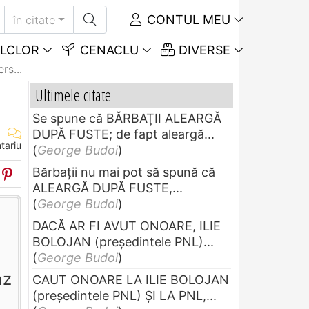
CONTUL MEU
în citate
LCLOR
CENACLU
DIVERSE
s...
Ultimele citate
Se spune că BĂRBAŢII ALEARGĂ
DUPĂ FUSTE; de fapt aleargă...
tariu
(
George Budoi
)
Bărbaţii nu mai pot să spună că
ALEARGĂ DUPĂ FUSTE,...
(
George Budoi
)
DACĂ AR FI AVUT ONOARE, ILIE
BOLOJAN (preşedintele PNL)...
(
George Budoi
)
az
CAUT ONOARE LA ILIE BOLOJAN
(preşedintele PNL) ŞI LA PNL,...
l