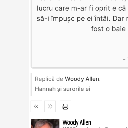
lucru care m-ar fi oprit e că p
să-i împuşc pe ei întâi. Dar 
fost o baie
Replică de
Woody Allen
.
Hannah şi surorile ei
Woody Allen