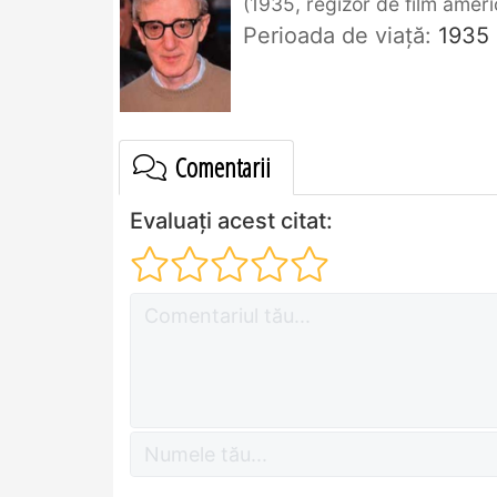
1935, regizor de film amer
Perioada de viaţă:
1935
Comentarii
Evaluați acest citat: