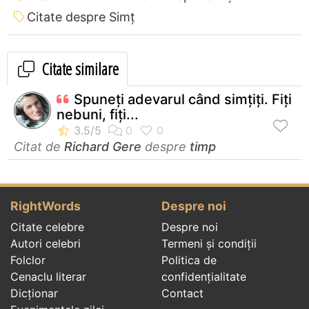
Citate despre Simț
Citate similare
Spuneți adevarul când simțiți. Fiți
nebuni, fiți...
Citat de
Richard Gere
despre
timp
RightWords
Despre noi
Citate celebre
Despre noi
Autori celebri
Termeni și condiții
Folclor
Politica de
Cenaclu literar
confidenţialitate
Dicționar
Contact