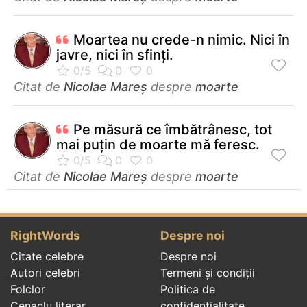
Moartea nu crede-n nimic. Nici în
javre, nici în sfinți.
Citat de
Nicolae Mareș
despre
moarte
Pe măsură ce îmbătrânesc, tot
mai puțin de moarte mă feresc.
Citat de
Nicolae Mareș
despre
moarte
RightWords
Despre noi
Citate celebre
Despre noi
Autori celebri
Termeni și condiții
Folclor
Politica de
Cenaclu literar
confidenţialitate