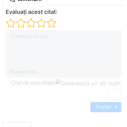
Evaluați acest citat:
Cod de securitate:
=
Trimite