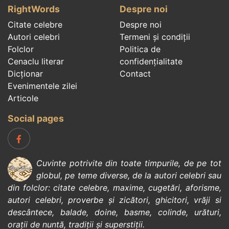
RightWords
Despre noi
Citate celebre
Despre noi
Autori celebri
Termeni și condiții
Folclor
Politica de
Cenaclu literar
confidenţialitate
Dicționar
Contact
Evenimentele zilei
Articole
Social pages
Cuvinte potrivite din toate timpurile, de pe tot
globul, pe teme diverse, de la
autori celebri
sau
din
folclor
:
citate celebre
,
maxime
,
cugetări
,
aforisme
,
autori celebri
,
proverbe și zicători
,
ghicitori
,
vrăji si
descântece
,
balade
,
doine
,
basme
,
colinde
,
urături
,
orații de nuntă
,
tradiții și superstiții
.