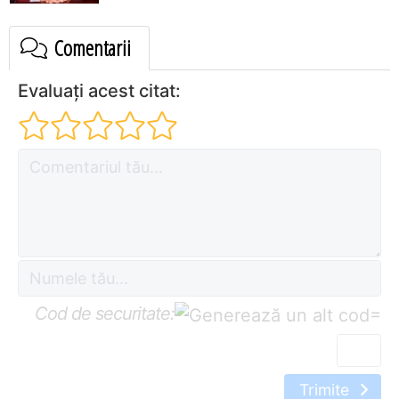
Comentarii
Evaluați acest citat:
Cod de securitate:
=
Trimite