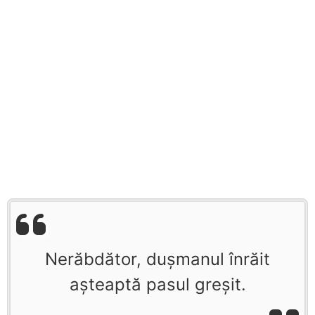
Nerăbdător, dușmanul înrăit
așteaptă pasul greşit.