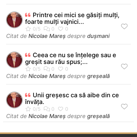
Printre cei mici se găsiți mulţi,
foarte mulţi vajnici...
Citat de
Nicolae Mareș
despre
dușmani
Ceea ce nu se înţelege sau e
greşit sau rău spus;...
Citat de
Nicolae Mareș
despre
greșeală
Unii greşesc ca să aibe din ce
învăţa.
Citat de
Nicolae Mareș
despre
greșeală