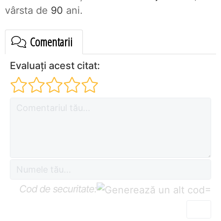
vârsta de
90
ani.
Comentarii
Evaluați acest citat:
Cod de securitate:
=