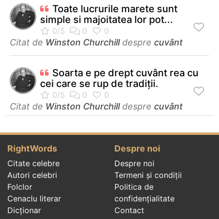
Toate lucrurile marete sunt
simple si majoitatea lor pot...
Citat de
Winston Churchill
despre
cuvânt
Soarta e pe drept cuvânt rea cu
cei care se rup de tradiţii.
Citat de
Winston Churchill
despre
cuvânt
RightWords
Despre noi
Citate celebre
Despre noi
Autori celebri
Termeni și condiții
Folclor
Politica de
Cenaclu literar
confidenţialitate
Dicționar
Contact