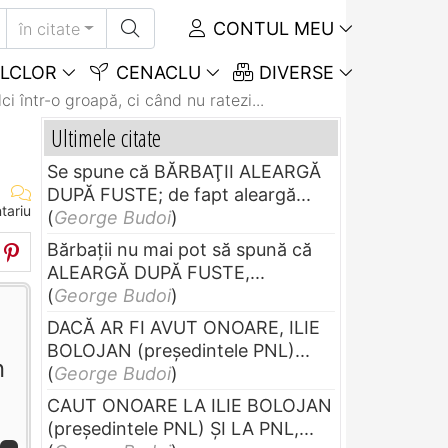
CONTUL MEU
în citate
LCLOR
CENACLU
DIVERSE
i într-o groapă, ci când nu ratezi...
Ultimele citate
Se spune că BĂRBAŢII ALEARGĂ
DUPĂ FUSTE; de fapt aleargă...
tariu
(
George Budoi
)
Bărbaţii nu mai pot să spună că
ALEARGĂ DUPĂ FUSTE,...
(
George Budoi
)
DACĂ AR FI AVUT ONOARE, ILIE
BOLOJAN (preşedintele PNL)...
n
(
George Budoi
)
CAUT ONOARE LA ILIE BOLOJAN
(preşedintele PNL) ŞI LA PNL,...