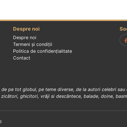
Despre noi
So
Despre noi
Termeni și condiții
Politica de confidenţialitate
Contact
, de pe tot globul, pe teme diverse, de la
autori celebri
sau 
 zicători
,
ghicitori
,
vrăji si descântece
,
balade
,
doine
,
basm
6