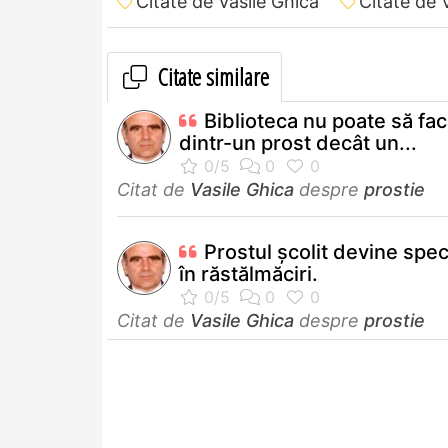
Citate de Vasile Ghica
Citate de 
Citate similare
Biblioteca nu poate să fa
dintr-un prost decât un...
Citat de
Vasile Ghica
despre
prostie
Prostul şcolit devine speci
în răstălmăciri.
Citat de
Vasile Ghica
despre
prostie