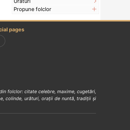
Urături
Propune folclor
cial pages
din
folclor
:
citate celebre
,
maxime
,
cugetări
,
e
,
colinde
,
urături
,
orații de nuntă
,
tradiții și