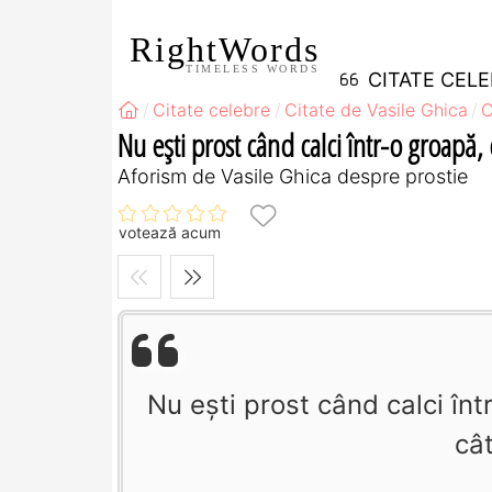
RightWords
TIMELESS WORDS
CITATE CEL
Citate celebre
Citate de Vasile Ghica
C
Nu eşti prost când calci într-o groapă, 
Aforism de Vasile Ghica despre prostie
votează acum
Nu eşti prost când calci înt
cât