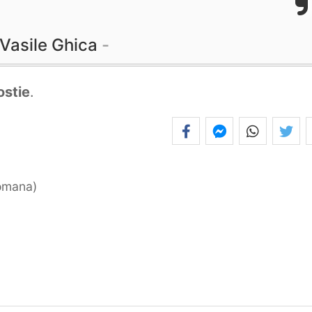
Vasile Ghica
ostie
.
romana