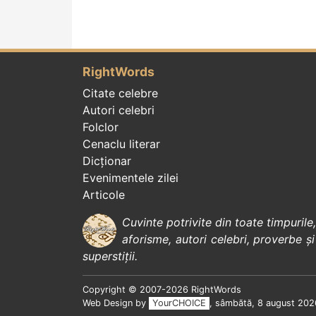
RightWords
Citate celebre
Autori celebri
Folclor
Cenaclu literar
Dicționar
Evenimentele zilei
Articole
Cuvinte potrivite din toate timpurile
aforisme
,
autori celebri
,
proverbe și
superstiții
.
Copyright © 2007-2026 RightWords
Web Design by
YourCHOICE
, sâmbătă, 8 august 202