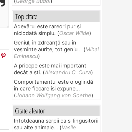
(
George Budoi
)
Top citate
Adevărul este rareori pur și
niciodată simplu.
(
Oscar Wilde
)
Geniul, în zdreanţă sau în
veşminte aurite, tot geniu...
(
Mihai
Eminescu
)
A pricepe este mai important
decât a ști.
(
Alexandru C. Cuza
)
Comportamentul este o oglindă
în care fiecare își expune...
(
Johann Wolfgang von Goethe
)
Citate aleator
Intotdeauna serpii ca si lingusitorii
sau alte animale...
(
Vasile