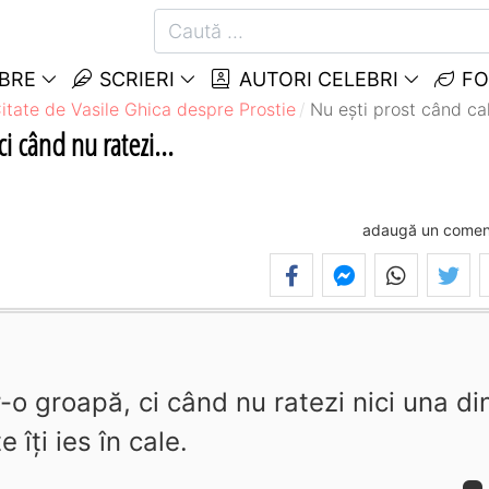
EBRE
SCRIERI
AUTORI CELEBRI
FO
itate de Vasile Ghica despre Prostie
Nu eşti prost când calc
ci când nu ratezi...
adaugă un comen
r-o groapă, ci când nu ratezi nici una di
e îţi ies în cale.