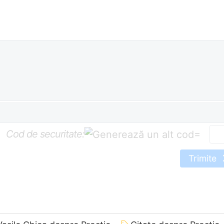
Cod de securitate:
=
Trimite