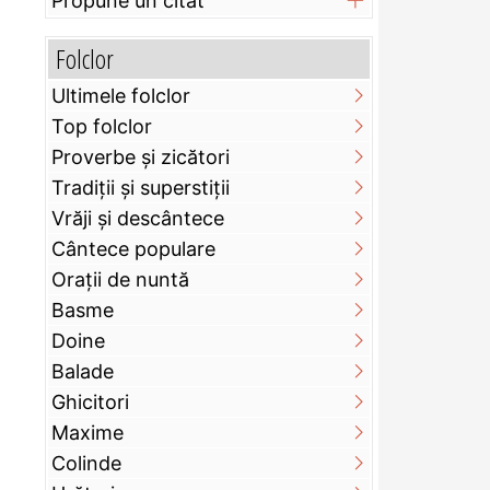
Propune un citat
Folclor
Ultimele folclor
Top folclor
Proverbe și zicători
Tradiții și superstiții
Vrăji și descântece
Cântece populare
Orații de nuntă
Basme
Doine
Balade
Ghicitori
Maxime
Colinde