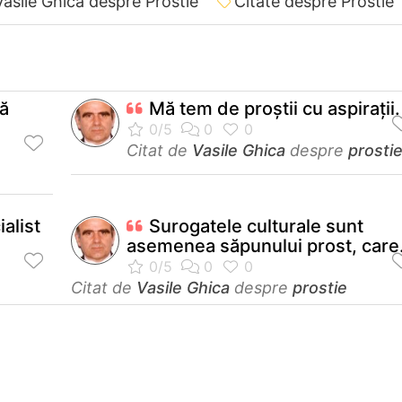
Vasile Ghica despre Prostie
Citate despre Prostie
că
Mă tem de proștii cu aspirații.
Citat de
Vasile Ghica
despre
prosti
alist
Surogatele culturale sunt
asemenea săpunului prost, care.
Citat de
Vasile Ghica
despre
prostie