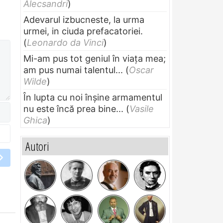
Alecsandri
)
Adevarul izbucneste, la urma
urmei, in ciuda prefacatoriei.
(
Leonardo da Vinci
)
Mi-am pus tot geniul în viața mea;
am pus numai talentul...
(
Oscar
Wilde
)
În lupta cu noi înșine armamentul
nu este încă prea bine...
(
Vasile
Ghica
)
Autori