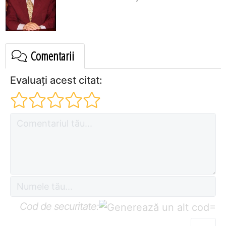
Comentarii
Evaluați acest citat:
Cod de securitate:
=