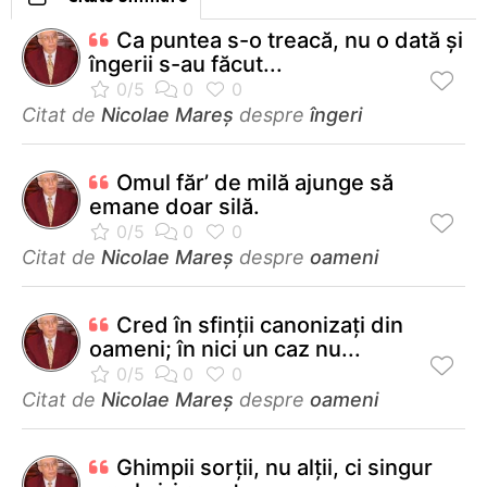
Ca puntea s-o treacă, nu o dată și
îngerii s-au făcut...
Citat de
Nicolae Mareș
despre
îngeri
Omul făr’ de milă ajunge să
emane doar silă.
Citat de
Nicolae Mareș
despre
oameni
Cred în sfinţii canonizaţi din
oameni; în nici un caz nu...
Citat de
Nicolae Mareș
despre
oameni
Ghimpii sorții, nu alții, ci singur