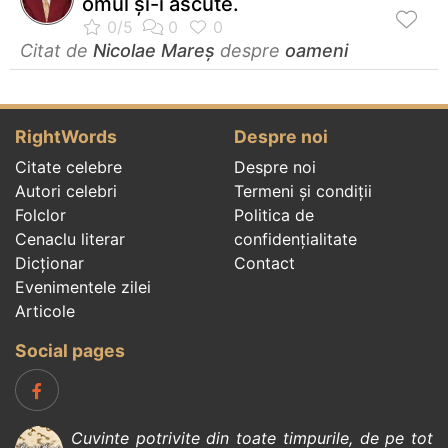
omul și-i ascute.
Citat de
Nicolae Mareș
despre
oameni
RightWords
Despre noi
Citate celebre
Despre noi
Autori celebri
Termeni și condiții
Folclor
Politica de
Cenaclu literar
confidenţialitate
Dicționar
Contact
Evenimentele zilei
Articole
Social pages
Cuvinte potrivite din toate timpurile, de pe tot