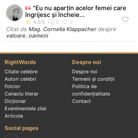
"Eu nu aparțin acelor femei care
îngrijesc și încheie...
Citat de
Mag. Cornelia Klappacher
despre
valoare
,
oameni
RightWords
Despre noi
Citate celebre
Despre noi
Autori celebri
Termeni și condiții
Folclor
Politica de
Cenaclu literar
confidenţialitate
Dicționar
Contact
Evenimentele zilei
Articole
Social pages