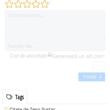
Cod de securitate:
=
Trimite
Tags
Citate de Zeno Sustac