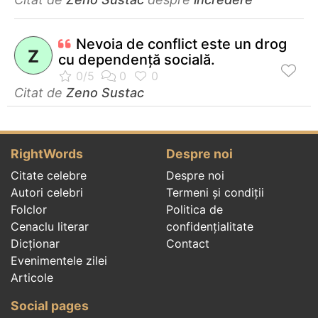
Nevoia de conflict este un drog
Z
cu dependenţă socială.
Citat de
Zeno Sustac
RightWords
Despre noi
Citate celebre
Despre noi
Autori celebri
Termeni și condiții
Folclor
Politica de
Cenaclu literar
confidenţialitate
Dicționar
Contact
Evenimentele zilei
Articole
Social pages