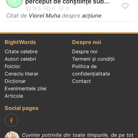
perceput de conştiinţe sub...
Citat de
Viorel Muha
despre
acțiune
RightWords
Despre noi
Citate celebre
Despre noi
Autori celebri
Termeni și condiții
Folclor
Politica de
Cenaclu literar
confidenţialitate
Dicționar
Contact
Evenimentele zilei
Articole
Social pages
Cuvinte potrivite din toate timpurile, de pe tot