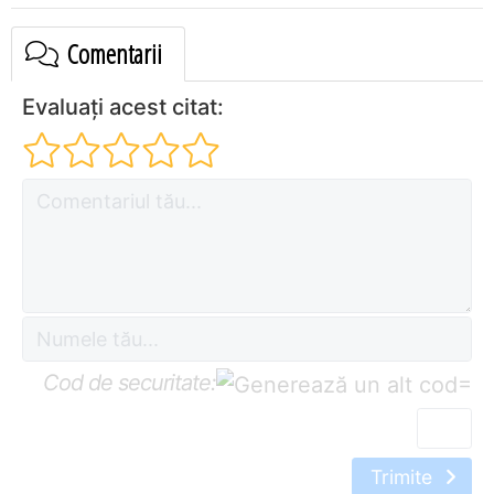
Comentarii
Evaluați acest citat:
Cod de securitate:
=
Trimite