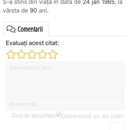
S-a stins din viaţa în data de
24 jan 1965
, la
vârsta de
90
ani.
Comentarii
Evaluați acest citat:
Cod de securitate:
=