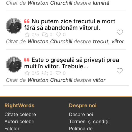
Citat de
Winston Churchill
despre
lumină
Nu putem zice trecutul e mort
fără să abandonăm viitorul.
Citat de
Winston Churchill
despre
trecut
,
viitor
Este o greşeală să priveşti prea
mult în viitor. Trebuie...
Citat de
Winston Churchill
despre
viitor
RightWords
Despre noi
Citate celebre
Despre noi
Autori celebri
Termeni și condiții
Folclor
Politica de