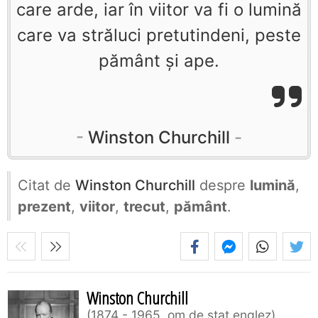
care arde, iar în viitor va fi o lumină
care va străluci pretutindeni, peste
pământ şi ape.
Winston Churchill
Citat de
Winston Churchill
despre
lumină
,
prezent
,
viitor
,
trecut
,
pământ
.
Winston Churchill
1874 - 1965, om de stat englez