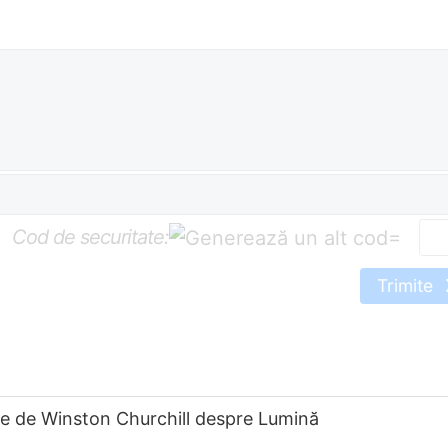
Cod de securitate:
=
Trimite
te de Winston Churchill despre Lumină