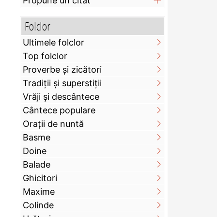
Propune un citat
Folclor
Ultimele folclor
Top folclor
Proverbe și zicători
Tradiții și superstiții
Vrăji și descântece
Cântece populare
Orații de nuntă
Basme
Doine
Balade
Ghicitori
Maxime
Colinde