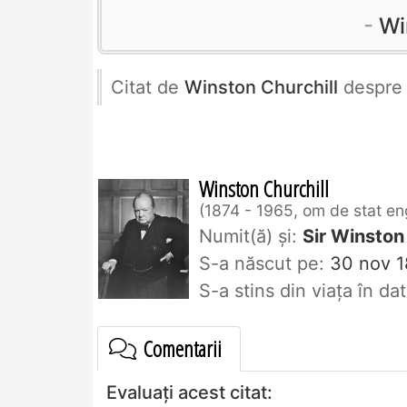
Wi
Citat de
Winston Churchill
despr
Winston Churchill
1874 - 1965, om de stat en
Numit(ă) și:
Sir Winston
S-a născut pe:
30 nov 1
S-a stins din viaţa în d
Comentarii
Evaluați acest citat: