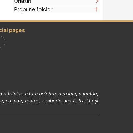
Urături
Propune folclor
cial pages
din
folclor
:
citate celebre
,
maxime
,
cugetări
,
e
,
colinde
,
urături
,
orații de nuntă
,
tradiții și