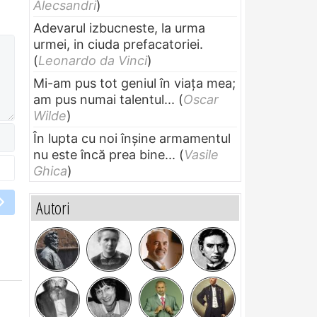
Alecsandri
)
Adevarul izbucneste, la urma
urmei, in ciuda prefacatoriei.
(
Leonardo da Vinci
)
Mi-am pus tot geniul în viața mea;
am pus numai talentul...
(
Oscar
Wilde
)
În lupta cu noi înșine armamentul
nu este încă prea bine...
(
Vasile
Ghica
)
Autori