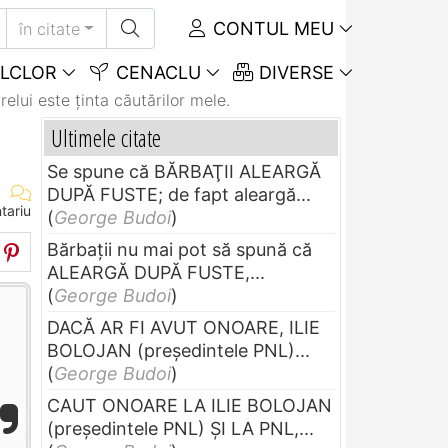
CONTUL MEU
în citate
LCLOR
CENACLU
DIVERSE
elui este ţinta căutărilor mele.
Ultimele citate
Se spune că BĂRBAŢII ALEARGĂ
DUPĂ FUSTE; de fapt aleargă...
tariu
(
George Budoi
)
Bărbaţii nu mai pot să spună că
ALEARGĂ DUPĂ FUSTE,...
(
George Budoi
)
DACĂ AR FI AVUT ONOARE, ILIE
BOLOJAN (preşedintele PNL)...
(
George Budoi
)
CAUT ONOARE LA ILIE BOLOJAN
(preşedintele PNL) ŞI LA PNL,...