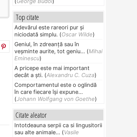
(
George Budoi
)
Top citate
Adevărul este rareori pur și
niciodată simplu.
(
Oscar Wilde
)
Geniul, în zdreanţă sau în
veşminte aurite, tot geniu...
(
Mihai
Eminescu
)
A pricepe este mai important
decât a ști.
(
Alexandru C. Cuza
)
Comportamentul este o oglindă
în care fiecare își expune...
(
Johann Wolfgang von Goethe
)
Citate aleator
Intotdeauna serpii ca si lingusitorii
sau alte animale...
(
Vasile