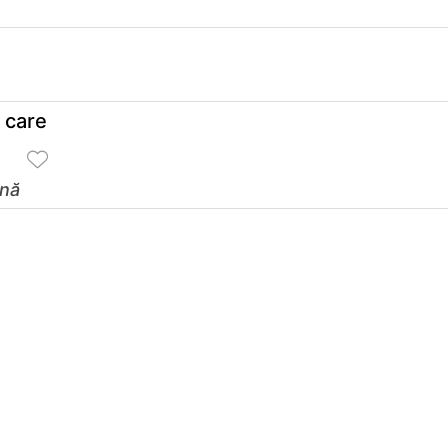
ă care
ină