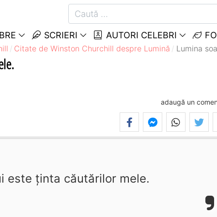
EBRE
SCRIERI
AUTORI CELEBRI
FO
ill
Citate de Winston Churchill despre Lumină
Lumina soar
ele.
adaugă un comen
 este ţinta căutărilor mele.