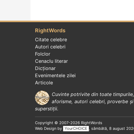
RightWords
Citate celebre
Autori celebri
Folclor
Cenaclu literar
Dicționar
Evenimentele zilei
Articole
Cuvinte potrivite din toate timpurile
aforisme
,
autori celebri
,
proverbe și
superstiții
.
Copyright © 2007-2026 RightWords
Web Design by
YourCHOICE
, sâmbătă, 8 august 202