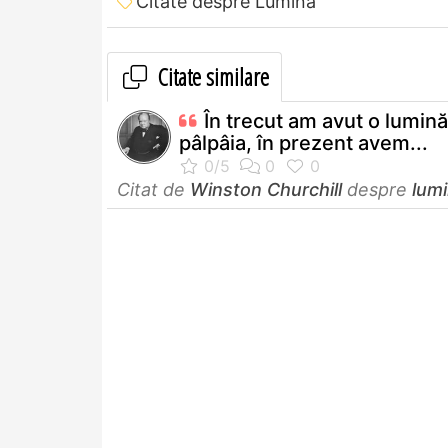
Citate despre Lumină
Citate similare
În trecut am avut o lumin
pâlpâia, în prezent avem...
Citat de
Winston Churchill
despre
lum