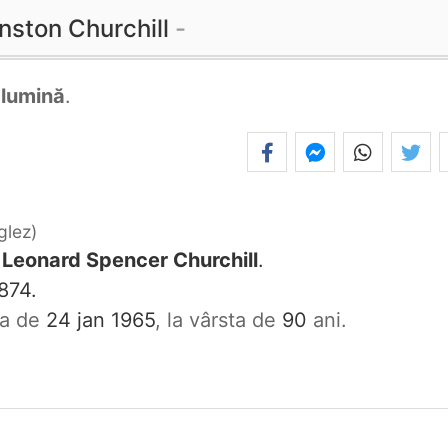
nston Churchill
e
lumină
.
glez
 Leonard Spencer Churchill
.
874.
ata de
24 jan 1965
, la vârsta de
90
ani.