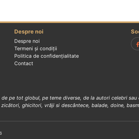
Despre noi
So
Despre noi
Termeni și condiții
Politica de confidenţialitate
Contact
, de pe tot globul, pe teme diverse, de la
autori celebri
sau 
 zicători
,
ghicitori
,
vrăji si descântece
,
balade
,
doine
,
basm
6