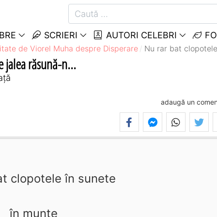
EBRE
SCRIERI
AUTORI CELEBRI
FO
itate de Viorel Muha despre Disperare
Nu rar bat clopotele
 jalea răsună-n...
ață
adaugă un comen
at clopotele în sunete
în munte