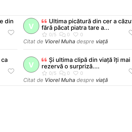
e din
Ultima picătură din cer a căzu
V
fără păcat piatra tare a...
Citat de
Viorel Muha
despre
viață
 ca
Şi ultima clipă din viaţă îţi mai
V
rezervă o surpriză....
Citat de
Viorel Muha
despre
viață