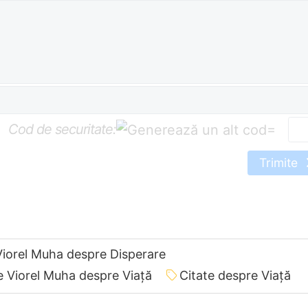
Cod de securitate:
=
Trimite
Viorel Muha despre Disperare
e Viorel Muha despre Viață
Citate despre Viață