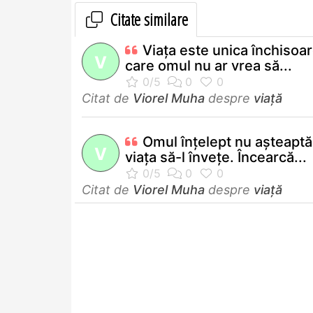
Citate similare
Viaţa este unica închisoar
V
care omul nu ar vrea să...
Citat de
Viorel Muha
despre
viață
Omul înţelept nu aşteaptă
V
viaţa să-l înveţe. Încearcă...
Citat de
Viorel Muha
despre
viață