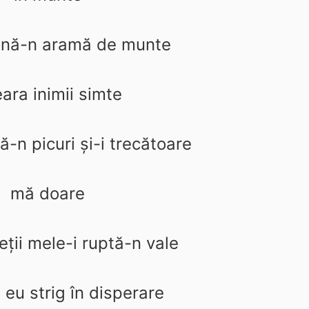
sună-n aramă de munte
ara inimii simte
ă-n picuri şi-i trecătoare
mă doare
eţii mele-i ruptă-n vale
 eu strig în disperare