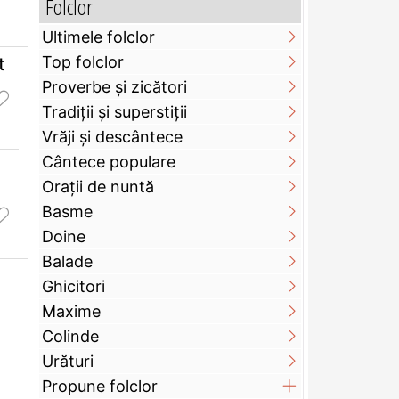
Folclor
Ultimele folclor
Top folclor
t
Proverbe și zicători
Tradiții și superstiții
Vrăji și descântece
Cântece populare
Orații de nuntă
Basme
Doine
Balade
Ghicitori
Maxime
Colinde
Urături
Propune folclor