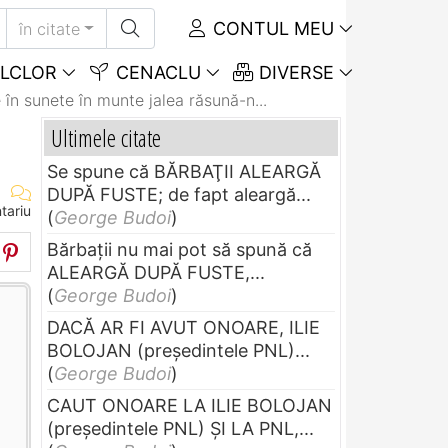
CONTUL MEU
în citate
LCLOR
CENACLU
DIVERSE
 în sunete în munte jalea răsună-n...
Ultimele citate
Se spune că BĂRBAŢII ALEARGĂ
DUPĂ FUSTE; de fapt aleargă...
tariu
(
George Budoi
)
Bărbaţii nu mai pot să spună că
ALEARGĂ DUPĂ FUSTE,...
(
George Budoi
)
DACĂ AR FI AVUT ONOARE, ILIE
BOLOJAN (preşedintele PNL)...
(
George Budoi
)
CAUT ONOARE LA ILIE BOLOJAN
(preşedintele PNL) ŞI LA PNL,...