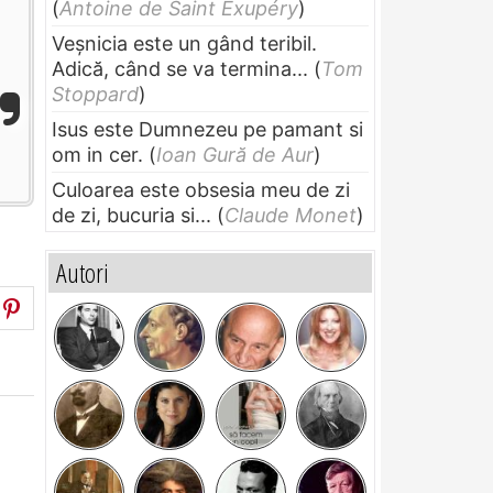
(
Antoine de Saint Exupéry
)
Veșnicia este un gând teribil.
Adică, când se va termina...
(
Tom
Stoppard
)
Isus este Dumnezeu pe pamant si
om in cer.
(
Ioan Gură de Aur
)
Culoarea este obsesia meu de zi
de zi, bucuria si...
(
Claude Monet
)
Autori