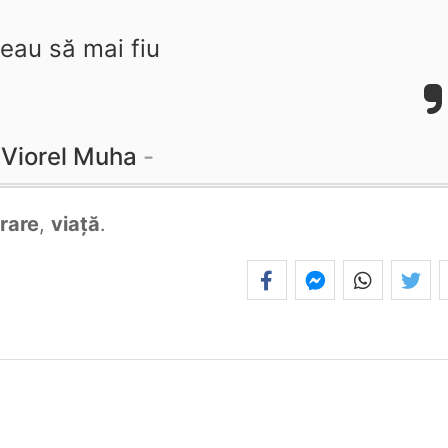
reau să mai fiu
Viorel Muha
rare
,
viață
.