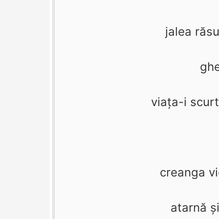
jalea ră
ghe
viaţa-i scurt
creanga vi
atarnă şi