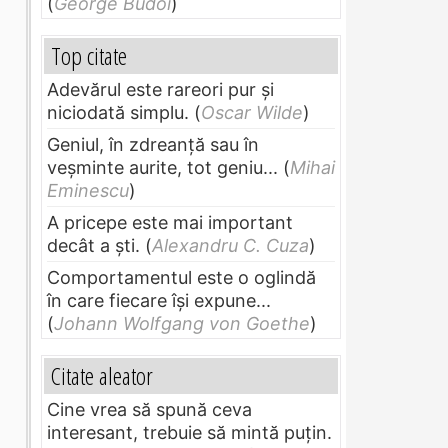
(
George Budoi
)
Top citate
Adevărul este rareori pur și
niciodată simplu.
(
Oscar Wilde
)
Geniul, în zdreanţă sau în
veşminte aurite, tot geniu...
(
Mihai
Eminescu
)
A pricepe este mai important
decât a ști.
(
Alexandru C. Cuza
)
Comportamentul este o oglindă
în care fiecare își expune...
(
Johann Wolfgang von Goethe
)
Citate aleator
Cine vrea să spună ceva
interesant, trebuie să mintă puțin.