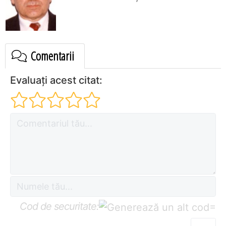
Comentarii
Evaluați acest citat:
Cod de securitate:
=