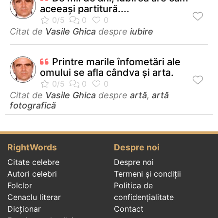
aceeași partitură....
Citat de
Vasile Ghica
despre
iubire
Printre marile înfometări ale
omului se afla cândva şi arta.
Citat de
Vasile Ghica
despre
artă
,
artă
fotografică
RightWords
Despre noi
Citate celebre
Despre noi
Autori celebri
Termeni și condiții
Folclor
Politica de
Cenaclu literar
confidenţialitate
Dicționar
Contact