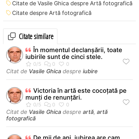
Citate de Vasile Ghica despre Artă fotografică
Citate despre Artă fotografică
Citate similare
În momentul declanşării, toate
iubirile sunt de cinci stele.
Citat de
Vasile Ghica
despre
iubire
Victoria în artă este cocoțată pe
munți de renunțări.
Citat de
Vasile Ghica
despre
artă
,
artă
fotografică
De mii de ani, iubirea are cam