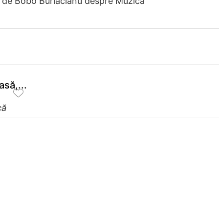
e de Bobo Burlăcianu despre Muzică
să,...
că