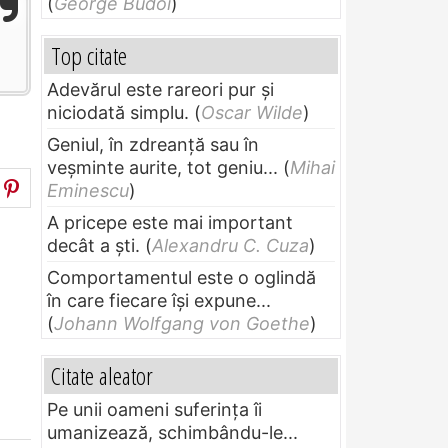
(
George Budoi
)
Top citate
Adevărul este rareori pur și
niciodată simplu.
(
Oscar Wilde
)
Geniul, în zdreanţă sau în
veşminte aurite, tot geniu...
(
Mihai
Eminescu
)
A pricepe este mai important
decât a ști.
(
Alexandru C. Cuza
)
Comportamentul este o oglindă
în care fiecare își expune...
(
Johann Wolfgang von Goethe
)
Citate aleator
Pe unii oameni suferinţa îi
umanizează, schimbându-le...