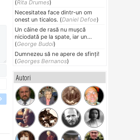
(
Rita Drumes
)
Necesitatea face dintr-un om
onest un ticalos.
(
Daniel Defoe
)
Un câine de rasă nu muşcă
niciodată pe la spate, iar un...
(
George Budoi
)
Dumnezeu să ne apere de sfinți!
(
Georges Bernanos
)
Autori