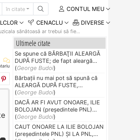
CONTUL MEU
în citate
LCLOR
CENACLU
DIVERSE
zicala sănătoasă ar trebui să fie...
Ultimele citate
Se spune că BĂRBAŢII ALEARGĂ
DUPĂ FUSTE; de fapt aleargă...
tariu
(
George Budoi
)
Bărbaţii nu mai pot să spună că
ALEARGĂ DUPĂ FUSTE,...
(
George Budoi
)
DACĂ AR FI AVUT ONOARE, ILIE
BOLOJAN (preşedintele PNL)...
te
(
George Budoi
)
CAUT ONOARE LA ILIE BOLOJAN
(preşedintele PNL) ŞI LA PNL,...