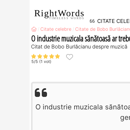
RightWords
TIMELESS WORDS
CITATE CEL
Citate celebre
Citate de Bobo Burlăcian
O industrie muzicala sănătoasă ar trebui
Citat de Bobo Burlăcianu despre muzică
5
/
5
(
1
vot)
O industrie muzicala sănătoa
gen