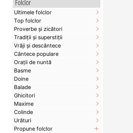
Folclor
Ultimele folclor
Top folclor
Proverbe și zicători
Tradiții și superstiții
Vrăji și descântece
Cântece populare
Orații de nuntă
Basme
Doine
Balade
Ghicitori
Maxime
Colinde
Urături
Propune folclor