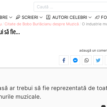
EBRE
SCRIERI
AUTORI CELEBRI
FO
u
Citate de Bobo Burlăcianu despre Muzică
O industrie mu
 să fie...
adaugă un comen
să ar trebui să fie reprezentată de toa
urile muzicale.