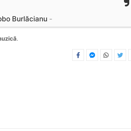
obo Burlăcianu
uzică
.