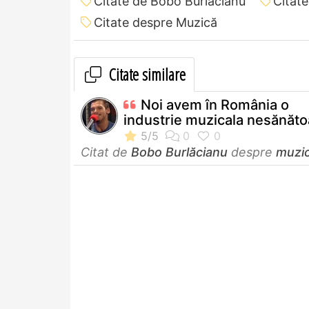
Citate de Bobo Burlăcianu
Citat
Citate despre Muzică
Citate similare
Noi avem în România o
industrie muzicala nesănătoa
Citat de
Bobo Burlăcianu
despre
muzi