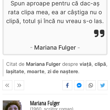
Spun aproape pentru că dac-aş
rata clipa mea, ea ar câştiga nu o
clipă, totul şi încă nu vreau s-o las.
Mariana Fulger
Citat de
Mariana Fulger
despre
viață
,
clipă
,
lașitate
,
moarte
,
zi de naștere
.
Mariana Fulger
1960, scriitor roman