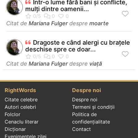
Într-o lume fără bani și conflicte,
mulți dintre oamenii...
Citat de
Mariana Fulger
despre
moarte
Dragoste e când alergi cu brațele
deschise spre ce doar...
Citat de
Mariana Fulger
despre
viață
RightWords
Despre noi
Citate celebre
Despre noi
Autori celebri
Termeni și condiții
Folclor
Politica de
Cenaclu literar
confidenţialitate
Dicționar
Contact
Evenimentele zilei