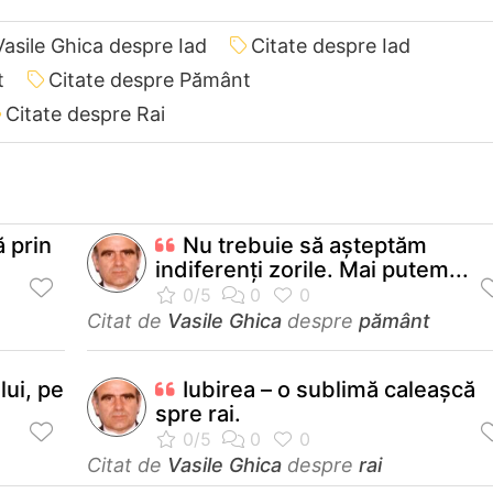
Vasile Ghica despre Iad
Citate despre Iad
t
Citate despre Pământ
Citate despre Rai
 prin
Nu trebuie să aşteptăm
indiferenţi zorile. Mai putem...
Citat de
Vasile Ghica
despre
pământ
ui, pe
Iubirea – o sublimă caleaşcă
spre rai.
Citat de
Vasile Ghica
despre
rai