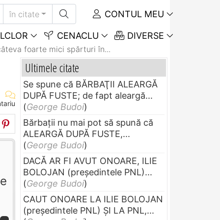
CONTUL MEU
în citate
LCLOR
CENACLU
DIVERSE
teva foarte mici spărturi în...
Ultimele citate
Se spune că BĂRBAŢII ALEARGĂ
DUPĂ FUSTE; de fapt aleargă...
tariu
(
George Budoi
)
Bărbaţii nu mai pot să spună că
ALEARGĂ DUPĂ FUSTE,...
(
George Budoi
)
DACĂ AR FI AVUT ONOARE, ILIE
BOLOJAN (preşedintele PNL)...
re
(
George Budoi
)
CAUT ONOARE LA ILIE BOLOJAN
(preşedintele PNL) ŞI LA PNL,...