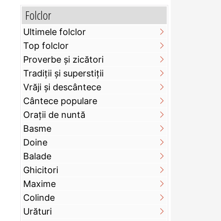
Folclor
Ultimele folclor
Top folclor
Proverbe și zicători
Tradiții și superstiții
Vrăji și descântece
Cântece populare
Orații de nuntă
Basme
Doine
Balade
Ghicitori
Maxime
Colinde
Urături