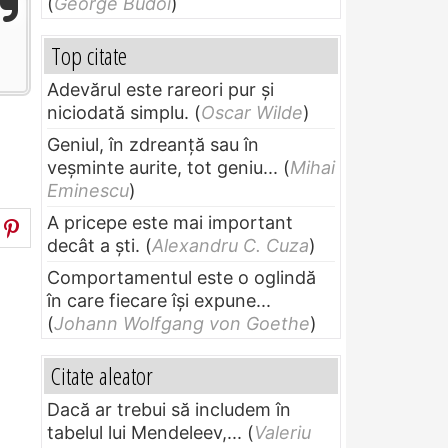
(
George Budoi
)
Top citate
Adevărul este rareori pur și
niciodată simplu.
(
Oscar Wilde
)
Geniul, în zdreanţă sau în
veşminte aurite, tot geniu...
(
Mihai
Eminescu
)
A pricepe este mai important
decât a ști.
(
Alexandru C. Cuza
)
Comportamentul este o oglindă
în care fiecare își expune...
(
Johann Wolfgang von Goethe
)
Citate aleator
Dacă ar trebui să includem în
tabelul lui Mendeleev,...
(
Valeriu