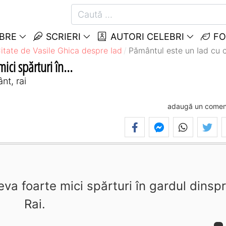
EBRE
SCRIERI
AUTORI CELEBRI
FO
itate de Vasile Ghica despre Iad
Pământul este un Iad cu câ
ci spărturi în...
nt, rai
adaugă un comen
va foarte mici spărturi în gardul dinsp
Rai.