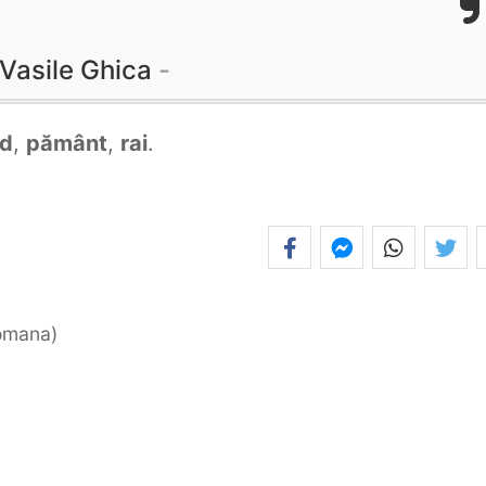
Vasile Ghica
ad
,
pământ
,
rai
.
romana