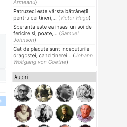
Armeanu
)
Patruzeci este vârsta bătrâneții
pentru cei tineri,...
(
Victor Hugo
)
Speranta este ea insasi un soi de
fericire si, poate,...
(
Samuel
Johnson
)
Cat de placute sunt inceputurile
dragostei, cand tinerei...
(
Johann
Wolfgang von Goethe
)
Autori