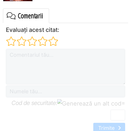
Comentarii
Evaluați acest citat:
Cod de securitate:
=
Trimite