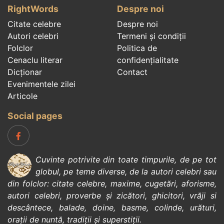
RightWords
Despre noi
Citate celebre
Despre noi
Autori celebri
Termeni și condiții
Folclor
Politica de
Cenaclu literar
confidenţialitate
Dicționar
Contact
Evenimentele zilei
Articole
Social pages
Cuvinte potrivite din toate timpurile, de pe tot
globul, pe teme diverse, de la
autori celebri
sau
din
folclor
:
citate celebre
,
maxime
,
cugetări
,
aforisme
,
autori celebri
,
proverbe și zicători
,
ghicitori
,
vrăji si
descântece
,
balade
,
doine
,
basme
,
colinde
,
urături
,
orații de nuntă
,
tradiții și superstiții
.