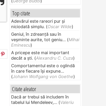
(
George Budoi
)
Top citate
Adevărul este rareori pur și
niciodată simplu.
(
Oscar Wilde
)
Geniul, în zdreanţă sau în
veşminte aurite, tot geniu...
(
Mihai
Eminescu
)
A pricepe este mai important
decât a ști.
(
Alexandru C. Cuza
)
Comportamentul este o oglindă
în care fiecare își expune...
(
Johann Wolfgang von Goethe
)
Citate aleator
Dacă ar trebui să includem în
tabelul lui Mendeleev,...
(
Valeriu