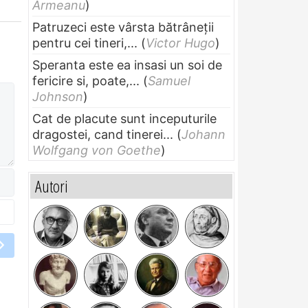
Armeanu
)
Patruzeci este vârsta bătrâneții
pentru cei tineri,...
(
Victor Hugo
)
Speranta este ea insasi un soi de
fericire si, poate,...
(
Samuel
Johnson
)
Cat de placute sunt inceputurile
dragostei, cand tinerei...
(
Johann
Wolfgang von Goethe
)
Autori