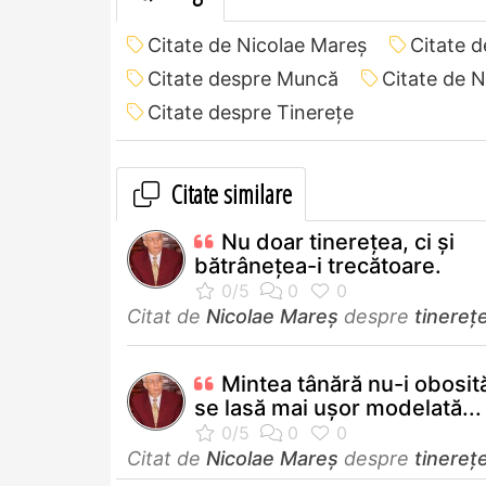
Citate de Nicolae Mareș
Citate 
Citate despre Muncă
Citate de 
Citate despre Tinerețe
Citate similare
Nu doar tinerețea, ci și
bătrânețea-i trecătoare.
Citat de
Nicolae Mareș
despre
tinereț
Mintea tânără nu-i obosit
se lasă mai uşor modelată...
Citat de
Nicolae Mareș
despre
tinereț