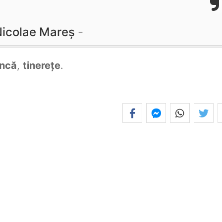
icolae Mareș
ncă
,
tinerețe
.