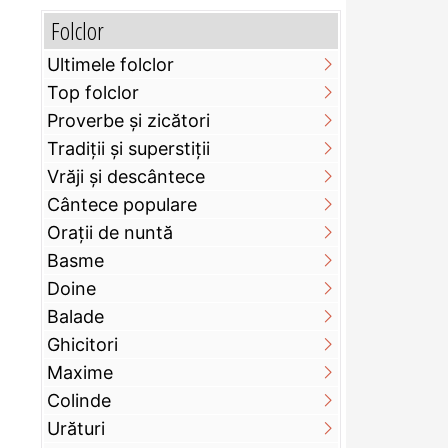
Folclor
Ultimele folclor
Top folclor
Proverbe și zicători
Tradiții și superstiții
Vrăji și descântece
Cântece populare
Orații de nuntă
Basme
Doine
Balade
Ghicitori
Maxime
Colinde
Urături