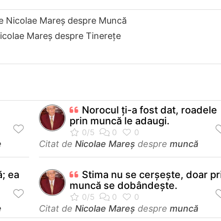
de Nicolae Mareș despre Muncă
Nicolae Mareș despre Tinerețe
Norocul ţi-a fost dat, roadele
prin muncă le adaugi.
e
Citat de
Nicolae Mareș
despre
muncă
ă; ea
Stima nu se cerșește, doar pr
muncă se dobândește.
e
Citat de
Nicolae Mareș
despre
muncă