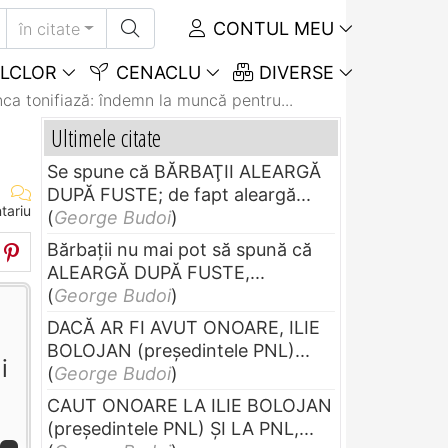
CONTUL MEU
în citate
LCLOR
CENACLU
DIVERSE
ca tonifiază: îndemn la muncă pentru...
Ultimele citate
Se spune că BĂRBAŢII ALEARGĂ
DUPĂ FUSTE; de fapt aleargă...
tariu
(
George Budoi
)
Bărbaţii nu mai pot să spună că
ALEARGĂ DUPĂ FUSTE,...
(
George Budoi
)
DACĂ AR FI AVUT ONOARE, ILIE
BOLOJAN (preşedintele PNL)...
i
(
George Budoi
)
CAUT ONOARE LA ILIE BOLOJAN
(preşedintele PNL) ŞI LA PNL,...