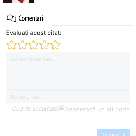
Comentarii
Evaluați acest citat:
Cod de securitate:
=
Trimite