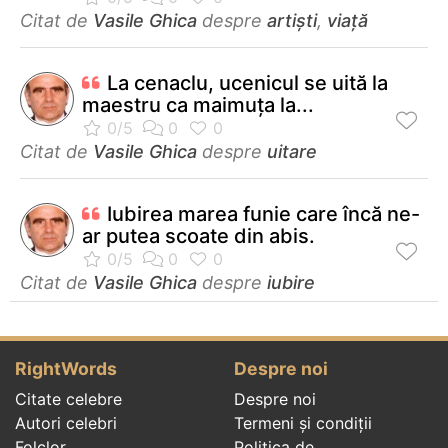
Citat de
Vasile Ghica
despre
artiști
,
viață
La cenaclu, ucenicul se uită la
maestru ca maimuţa la...
Citat de
Vasile Ghica
despre
uitare
Iubirea marea funie care încă ne-
ar putea scoate din abis.
Citat de
Vasile Ghica
despre
iubire
RightWords
Despre noi
Citate celebre
Despre noi
Autori celebri
Termeni și condiții
Folclor
Politica de