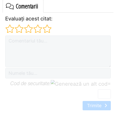
Comentarii
Evaluați acest citat:
Cod de securitate:
=
Trimite