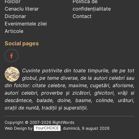
Folclor
Politica de
Cenaclu literar
confidenţialitate
Dicționar
Contact
Evenimentele zilei
Articole
Social pages
Cuvinte potrivite din toate timpurile, de pe tot
globul, pe teme diverse, de la
autori celebri
sau
din
folclor
:
citate celebre
,
maxime
,
cugetări
,
aforisme
,
autori celebri
,
proverbe și zicători
,
ghicitori
,
vrăji si
descântece
,
balade
,
doine
,
basme
,
colinde
,
urături
,
orații de nuntă
,
tradiții și superstiții
.
Copyright © 2007-2026 RightWords
Web Design by
YourCHOICE
, duminică, 9 august 2026