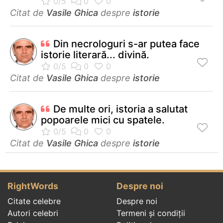
Citat de
Vasile Ghica
despre
istorie
Din necrologuri s-ar putea face
istorie literară... divină.
Citat de
Vasile Ghica
despre
istorie
De multe ori, istoria a salutat
popoarele mici cu spatele.
Citat de
Vasile Ghica
despre
istorie
RightWords
Despre noi
Citate celebre
Despre noi
Autori celebri
Termeni și condiții