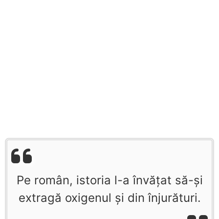
Pe român, istoria l-a învăţat să-şi
extragă oxigenul şi din înjurături.